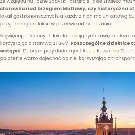
ze względu na liczne zabytki i atrakcje, jakie znaleźć m
starówka nad brzegiem Motławy, czy historyczna sto
lokali gastronomicznych, a każdy z nich ma unikatową du
przyjemnego relaksu w przerwie od zwiedzania.
Najwięcej polecanych lokali serwujących kawę znaleźć
korzystając z tramwaju i SKM.
Poszczególne dzielnice 
wstąpić.
Dobrym przykładem jest kocia kawiarnia Gdańsk 
położenie warto dojechać do niej korzystając z transport