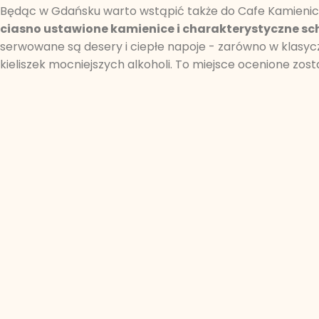
Będąc w Gdańsku warto wstąpić także do Cafe Kamienica 
ciasno ustawione kamienice i charakterystyczne s
serwowane są desery i ciepłe napoje - zarówno w klasycz
kieliszek mocniejszych alkoholi. To miejsce ocenione zost