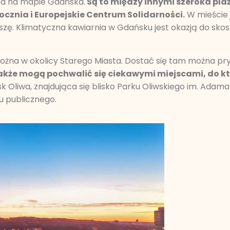
ożna na mapie Gdańska.
Są to między innymi szeroka plaż
cznia i Europejskie Centrum Solidarności.
W mieście j
szę. Klimatyczna kawiarnia w Gdańsku jest okazją do skos
 można w okolicy Starego Miasta. Dostać się tam można
także mogą pochwalić się ciekawymi miejscami, do k
Oliwa, znajdująca się blisko Parku Oliwskiego im. Adama
u publicznego.