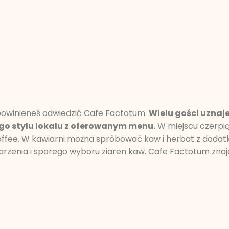
 powinieneś odwiedzić Cafe Factotum.
Wielu gości uznaje
go stylu lokalu z oferowanym menu.
W miejscu czerpią
h Coffee. W kawiarni można spróbować kaw i herbat z dodat
rzenia i sporego wyboru ziaren kaw. Cafe Factotum znajd