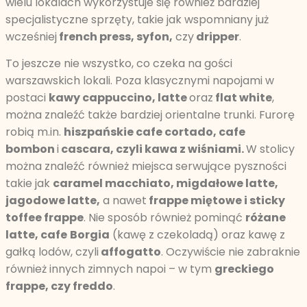
wielu lokalach wykorzystuje się również bardziej
specjalistyczne sprzęty, takie jak wspomniany już
wcześniej
french press, syfon,
czy
dripper
.
To jeszcze nie wszystko, co czeka na gości
warszawskich lokali. Poza klasycznymi napojami w
postaci
kawy cappuccino, latte
oraz
flat white
,
można znaleźć także bardziej orientalne trunki. Furorę
robią m.in.
hiszpańskie cafe cortado, cafe
bombon
i
cascara, czyli kawa z wiśniami.
W stolicy
można znaleźć również miejsca serwujące pyszności
takie jak
caramel macchiato, migdałowe latte,
jagodowe latte,
a nawet
frappe miętowe i sticky
toffee frappe
. Nie sposób również pominąć
różane
latte, cafe
Borgia
(kawę z czekoladą) oraz kawę z
gałką lodów, czyli
affogatto
. Oczywiście nie zabraknie
również innych zimnych napoi – w tym
greckiego
frappe, czy freddo
.