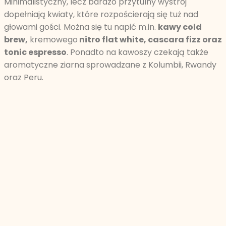
Minimalistyczny, lecz bardzo przytulny wystrój
dopełniają kwiaty, które rozpościerają się tuż nad
głowami gości. Można się tu napić m.in.
kawy cold
brew,
kremowego
nitro flat white, cascara fizz oraz
tonic espresso
. Ponadto na kawoszy czekają także
aromatyczne ziarna sprowadzane z Kolumbii, Rwandy
oraz Peru.