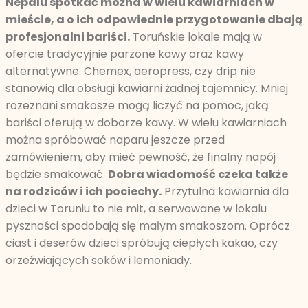
Nepalu spotkać można w wielu kawiarniach w
mieście, a o ich odpowiednie przygotowanie dbają
profesjonalni bariści.
Toruńskie lokale mają w
ofercie tradycyjnie parzone kawy oraz kawy
alternatywne. Chemex, aeropress, czy drip nie
stanowią dla obsługi kawiarni żadnej tajemnicy. Mniej
rozeznani smakosze mogą liczyć na pomoc, jaką
bariści oferują w doborze kawy. W wielu kawiarniach
można spróbować naparu jeszcze przed
zamówieniem, aby mieć pewność, że finalny napój
będzie smakować.
Dobra wiadomość czeka także
na rodziców i ich pociechy.
Przytulna kawiarnia dla
dzieci w Toruniu to nie mit, a serwowane w lokalu
pyszności spodobają się małym smakoszom. Oprócz
ciast i deserów dzieci spróbują ciepłych kakao, czy
orzeźwiających soków i lemoniady.