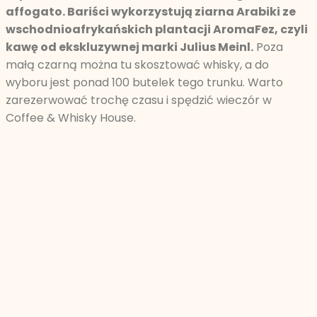
affogato. Bariści wykorzystują ziarna Arabiki ze
wschodnioafrykańskich plantacji AromaFez, czyli
kawę od ekskluzywnej marki Julius Meinl.
Poza
małą czarną można tu skosztować whisky, a do
wyboru jest ponad 100 butelek tego trunku. Warto
zarezerwować trochę czasu i spędzić wieczór w
Coffee & Whisky House.