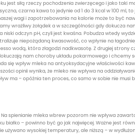
 jest siłą rzeczy pochodzenia zwierzęcego i jako taki 
asyczna, czarna kawa to jedynie od 1 do 3 kcal w 100 ml, to
aszej wagi i zapotrzebowania na kalorie może to być nawe
y wrażliwy żołądek a w szczególności gdy dokucza n
a niski odczyn pH, czyli jest kwaśna. Pobudza wtedy wydzi
utralizuje niepożądaną kwasowość, co wpłynie na łagodnie
esso wodą, która złagodzi nadkwasotę. Z drugiej strony cz
nie dokuczają nam choroby układu pokarmowego i chcemy
ada się wpływ mleka na antyoksydacyjne właściwości kaw
kszości opinii wynika, że mleko nie wpływa na oddziaływ
pływ ma – opóźnia ten proces, co samo w sobie nie musi b
. Na spienianie mleka wbrew pozorom nie wpływa zawarto
leku białko – powinno być go jak najwięcej. Ważne jest rów
nie używano wysokiej temperatury, ale niższą – w wydłużo