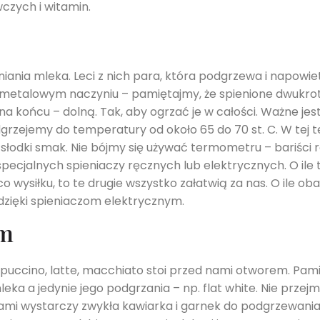
czych i witamin.
nia mleka. Leci z nich para, która podgrzewa i napowie
metalowym naczyniu – pamiętajmy, że spienione dwukrot
a końcu – dolną. Tak, aby ogrzać je w całości. Ważne jest
rzejemy do temperatury od około 65 do 70 st. C. W tej
łodki smak. Nie bójmy się używać termometru – bariści r
specjalnych spieniaczy ręcznych lub elektrycznych. O il
 wysiłku, to te drugie wszystko załatwią za nas. O ile oba
dzięki spieniaczom elektrycznym.
em
puccino, latte, macchiato stoi przed nami otworem. Pamię
ka a jedynie jego podgrzania – np. flat white. Nie przejm
ami wystarczy zwykła kawiarka i garnek do podgrzewani