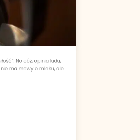
ść”. No cóż, opinia ludu,
 nie ma mowy o mleku, ale