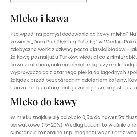
Mleko i kawa
Kto wpadł na pomysł dodawania do kawy mleka? Na s
kawiarni „Dom Pod Błękitną Butelką” w Wiedniu Polak 
zdobyczne worki z dziwną paszą dla wielbłądów – ja
że kawę poznał już u Turków, wiedział co z nimi zrob
kawa z mlekiem, cukrem, śmietanką, czy czekoladą. 
wyprowadza go z czarnego piekła do łagodnych spoko
żołądek przed bezpośrednim działaniem kofeiny. Kawa
obniża temperaturę małej czarnej – co nie jest bez z
Mleko do kawy
W mleku znajduje się od około 0,5% do nawet 5% tłusz
serwatkowe (15-20%). Według badań, to właśnie one 
substancje mineralne (np. magnez i wapń) oraz wit