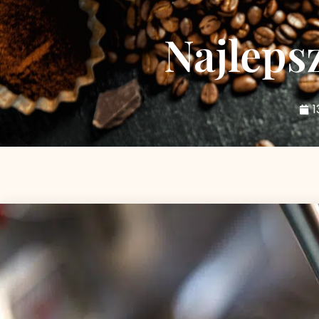
Najleps
1