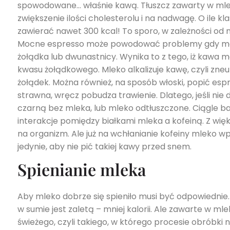
spowodowane… właśnie kawą. Tłuszcz zawarty w mleku
zwiększenie ilości cholesterolu i na nadwagę. O ile kl
zawierać nawet 300 kcal! To sporo, w zależności od n
Mocne espresso może powodować problemy gdy mam
żołądka lub dwunastnicy. Wynika to z tego, iż kawa m
kwasu żołądkowego. Mleko alkalizuje kawę, czyli zne
żołądek. Można również, na sposób włoski, popić espr
strawna, wręcz pobudza trawienie. Dlatego, jeśli 
czarną bez mleka, lub mleko odtłuszczone. Ciągle b
interakcje pomiędzy białkami mleka a kofeiną. Z wię
na organizm. Ale już na wchłanianie kofeiny mleko w
jedynie, aby nie pić takiej kawy przed snem.
Spienianie mleka
Aby mleko dobrze się spieniło musi być odpowiednie
w sumie jest zaletą – mniej kalorii. Ale zawarte w m
świeżego, czyli takiego, w którego procesie obróbki 