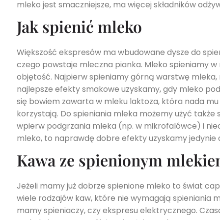
mleko jest smaczniejsze, ma więcej składników odżyw
Jak spienić mleko
Większość ekspresów ma wbudowane dysze do spienia
czego powstaje mleczna pianka. Mleko spieniamy w 
objętość. Najpierw spieniamy górną warstwę mleka, n
najlepsze efekty smakowe uzyskamy, gdy mleko podg
się bowiem zawarta w mleku laktoza, która nada mu s
korzystają. Do spieniania mleka możemy użyć także 
wpierw podgrzania mleka (np. w mikrofalówce) i nieco
mleko, to naprawdę dobre efekty uzyskamy jedynie 
Kawa ze spienionym mleki
Jeżeli mamy już dobrze spienione mleko to świat cap
wiele rodzajów kaw, które nie wymagają spieniania mle
mamy spieniaczy, czy ekspresu elektrycznego. Czas