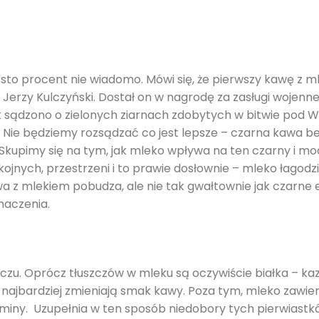
to procent nie wiadomo. Mówi się, że pierwszy kawę z m
Jerzy Kulczyński. Dostał on w nagrodę za zasługi wojenne 
k sądzono o zielonych ziarnach zdobytych w bitwie pod W
ić. Nie będziemy rozsądzać co jest lepsze – czarna kawa 
Skupimy się na tym, jak mleko wpływa na ten czarny i m
jnych, przestrzeni i to prawie dosłownie – mleko łagodz
 z mlekiem pobudza, ale nie tak gwałtownie jak czarne e
naczenia.
czu. Oprócz tłuszczów w mleku są oczywiście białka – kaz
najbardziej zmieniają smak kawy. Poza tym, mleko zawiera
aminy. Uzupełnia w ten sposób niedobory tych pierwiast