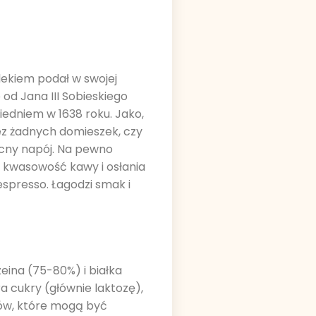
lekiem podał w swojej
od Jana III Sobieskiego
iedniem w 1638 roku. Jako,
bez żadnych domieszek, czy
ocny napój. Na pewno
i kwasowość kawy i osłania
spresso. Łagodzi smak i
eina (75-80%) i białka
 cukry (głównie laktozę),
ków, które mogą być