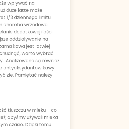
może wpływać na
 już duże latte może
t 1/3 dziennego limitu.
am choroba wrzodowa
elanie dodatkowej ilości
jsze oddziaływanie na
arna kawa jest łatwiej
 schudnąć, warto wybrać
y. Analizowane są również
anie antyoksydantów kawy
yć złe. Pamiętać należy
ść tłuszczu w mleku – co
nież, abyśmy używali mleka
nym czasie. Dzięki temu