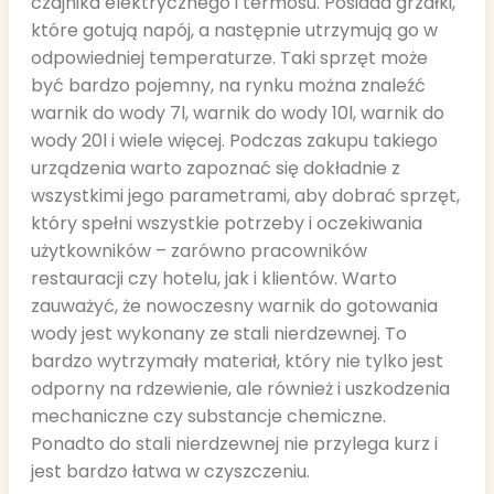
czajnika elektrycznego i termosu. Posiada grzałki,
które gotują napój, a następnie utrzymują go w
odpowiedniej temperaturze. Taki sprzęt może
być bardzo pojemny, na rynku można znaleźć
warnik do wody 7l, warnik do wody 10l, warnik do
wody 20l i wiele więcej. Podczas zakupu takiego
urządzenia warto zapoznać się dokładnie z
wszystkimi jego parametrami, aby dobrać sprzęt,
który spełni wszystkie potrzeby i oczekiwania
użytkowników – zarówno pracowników
restauracji czy hotelu, jak i klientów.
Warto
zauważyć, że nowoczesny warnik do gotowania
wody jest wykonany ze stali nierdzewnej. To
bardzo wytrzymały materiał, który nie tylko jest
odporny na rdzewienie, ale również i uszkodzenia
mechaniczne czy substancje chemiczne.
Ponadto do stali nierdzewnej nie przylega kurz i
jest bardzo łatwa w czyszczeniu.