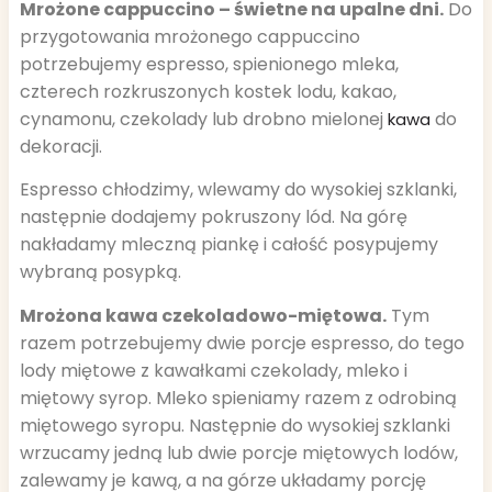
Mrożone cappuccino – świetne na upalne dni.
Do
przygotowania mrożonego cappuccino
potrzebujemy espresso, spienionego mleka,
czterech rozkruszonych kostek lodu, kakao,
cynamonu, czekolady lub drobno mielonej
do
kawa
dekoracji.
Espresso chłodzimy, wlewamy do wysokiej szklanki,
następnie dodajemy pokruszony lód. Na górę
nakładamy mleczną piankę i całość posypujemy
wybraną posypką.
Mrożona kawa czekoladowo-miętowa.
Tym
razem potrzebujemy dwie porcje espresso, do tego
lody miętowe z kawałkami czekolady, mleko i
miętowy syrop. Mleko spieniamy razem z odrobiną
miętowego syropu. Następnie do wysokiej szklanki
wrzucamy jedną lub dwie porcje miętowych lodów,
zalewamy je kawą, a na górze układamy porcję