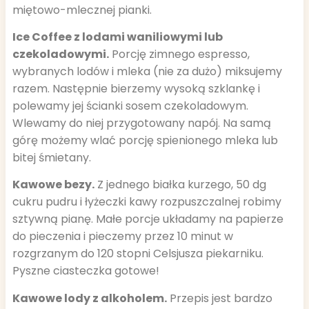
miętowo-mlecznej pianki.
Ice Coffee z lodami waniliowymi lub
czekoladowymi.
Porcję zimnego espresso,
wybranych lodów i mleka (nie za dużo) miksujemy
razem. Następnie bierzemy wysoką szklankę i
polewamy jej ścianki sosem czekoladowym.
Wlewamy do niej przygotowany napój. Na samą
górę możemy wlać porcję spienionego mleka lub
bitej śmietany.
Kawowe bezy.
Z jednego białka kurzego, 50 dg
cukru pudru i łyżeczki kawy rozpuszczalnej robimy
sztywną pianę. Małe porcje układamy na papierze
do pieczenia i pieczemy przez 10 minut w
rozgrzanym do 120 stopni Celsjusza piekarniku.
Pyszne ciasteczka gotowe!
Kawowe lody z alkoholem.
Przepis jest bardzo