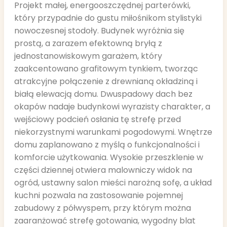
Projekt małej, energooszczędnej parterówki,
który przypadnie do gustu miłośnikom stylistyki
nowoczesnej stodoły. Budynek wyróżnia się
prostą, a zarazem efektowną bryłą z
jednostanowiskowym garażem, który
zaakcentowano grafitowym tynkiem, tworząc
atrakcyjne połączenie z drewnianą okładziną i
białą elewacją domu. Dwuspadowy dach bez
okapów nadaje budynkowi wyrazisty charakter, a
wejściowy podcień osłania tę strefę przed
niekorzystnymi warunkami pogodowymi. Wnętrze
domu zaplanowano z myślą o funkcjonalności i
komforcie użytkowania. Wysokie przeszklenie w
części dziennej otwiera malowniczy widok na
ogród, ustawny salon mieści narożną sofę, a układ
kuchni pozwala na zastosowanie pojemnej
zabudowy z półwyspem, przy którym można
zaaranżować strefę gotowania, wygodny blat