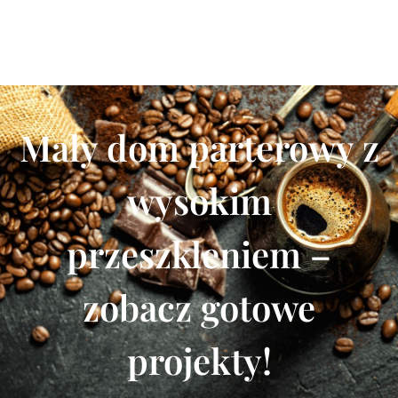
Mały dom parterowy z
wysokim
przeszkleniem –
zobacz gotowe
projekty!