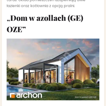
łazienki oraz kotłownia z opcją pralni.
„
Dom w azollach (GE)
OZE”