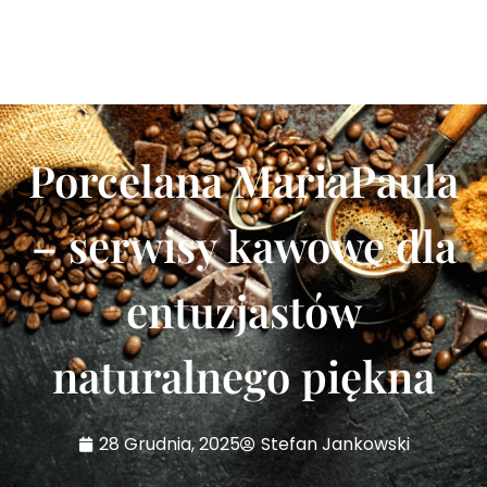
Porcelana MariaPaula
– serwisy kawowe dla
entuzjastów
naturalnego piękna
28 Grudnia, 2025
Stefan Jankowski