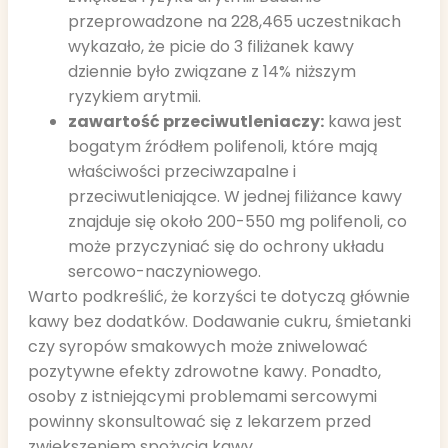
przeprowadzone na 228,465 uczestnikach
wykazało, że picie do 3 filiżanek kawy
dziennie było związane z 14% niższym
ryzykiem arytmii.
zawartość przeciwutleniaczy:
kawa jest
bogatym źródłem polifenoli, które mają
właściwości przeciwzapalne i
przeciwutleniające. W jednej filiżance kawy
znajduje się około 200-550 mg polifenoli, co
może przyczyniać się do ochrony układu
sercowo-naczyniowego.
Warto podkreślić, że korzyści te dotyczą głównie
kawy bez dodatków. Dodawanie cukru, śmietanki
czy syropów smakowych może zniwelować
pozytywne efekty zdrowotne kawy. Ponadto,
osoby z istniejącymi problemami sercowymi
powinny skonsultować się z lekarzem przed
zwiększeniem spożycia kawy.