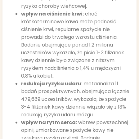
ryzyka choroby wieńcowej.
wpływ na ciśnienie krwi:
choć
krótkoterminowo kawa może podnosić
ciśnienie krwi, regularne spożycie nie
prowadzi do trwałego wzrostu ciśnienia.
Badanie obejmujące ponad 1.2 miliona
uczestników wykazało, że picie 1-3 filiżanek
kawy dziennie było związane z niższym
ryzykiem nadciśnienia o 1,4% u mężczyzn i
0,8% u kobiet.
redukcja ryzyka udaru
: metaanaliza 11
badań prospektywnych, obejmująca łącznie
479,689 uczestników, wykazała, że spożycie
3-4 filiżanek kawy dziennie wiązało się z 13%
redukcją ryzyka udaru mózgu.
wpływ na rytm serca:
wbrew powszechnej
opinii, umiarkowane spożycie kawy nie
zwiększa ryzyka arytmii. Badanie