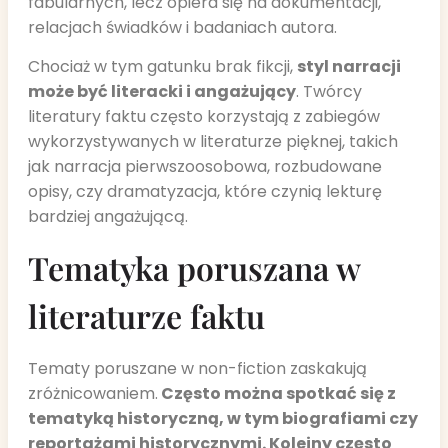
fabularnych, lecz opiera się na dokumentacji,
relacjach świadków i badaniach autora.
Chociaż w tym gatunku brak fikcji,
styl narracji
może być literacki i angażujący
. Twórcy
literatury faktu często korzystają z zabiegów
wykorzystywanych w literaturze pięknej, takich
jak narracja pierwszoosobowa, rozbudowane
opisy, czy dramatyzacja, które czynią lekturę
bardziej angażującą.
Tematyka poruszana w
literaturze faktu
Tematy poruszane w non-fiction zaskakują
zróżnicowaniem.
Często można spotkać się z
tematyką historyczną, w tym biografiami czy
reportażami historycznymi. Kolejny często