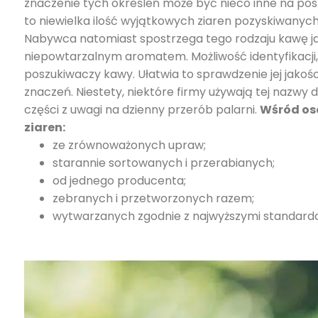
znaczenie tych określeń może być nieco inne na po
to niewielka ilość wyjątkowych ziaren pozyskiwanyc
Nabywca natomiast spostrzega tego rodzaju kawę ja
niepowtarzalnym aromatem. Możliwość identyfikacji, c
poszukiwaczy kawy. Ułatwia to sprawdzenie jej jakoś
znaczeń. Niestety, niektóre firmy używają tej nazwy d
części z uwagi na dzienny przerób palarni.
Wśród osó
ziaren:
ze zrównoważonych upraw;
starannie sortowanych i przerabianych;
od jednego producenta;
zebranych i przetworzonych razem;
wytwarzanych zgodnie z najwyższymi standard