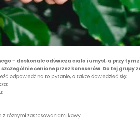
nego – doskonale odświeża ciało i umysł, a przy ty
ą szczególnie cenione przez koneserów. Do tej grupy 
leźć odpowiedź na to pytanie, a także dowiedzieć się:
cza;
u;
ię z różnymi zastosowaniami kawy.