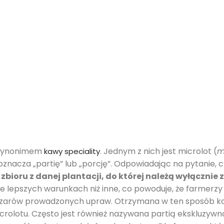
ię synonimem
. Jednym z nich jest microlot (
m
kawy speciality
 oznacza „partię” lub „porcję”. Odpowiadając na pytanie, c
ą zbioru z danej plantacji, do której należą wyłącznie
e lepszych warunkach niż inne, co powoduje, że farmerzy
szarów prowadzonych upraw. Otrzymana w ten sposób kawa
crolotu. Często jest również nazywana partią ekskluzywną