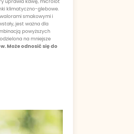
ry uprawia kawę, microlot
unki klimatyczno-glebowe.
i walorami smakowymi i
stały, jest ważna dla
 kombinacją powyższych
podzielona na mniejsze
w. Może odnosić się do