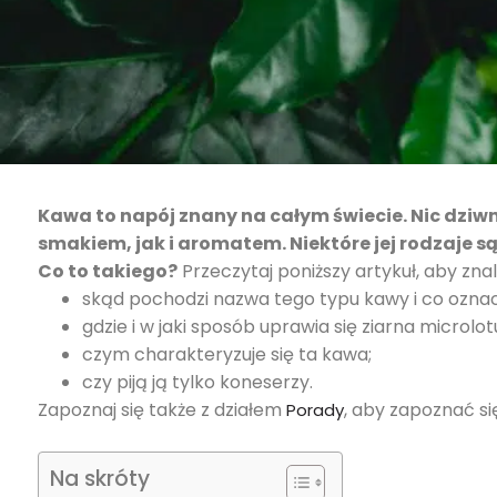
Kawa to napój znany na całym świecie. Nic dziw
smakiem, jak i aromatem. Niektóre jej rodzaje s
Co to takiego?
Przeczytaj poniższy artykuł, aby zna
skąd pochodzi nazwa tego typu kawy i co ozna
gdzie i w jaki sposób uprawia się ziarna microlot
czym charakteryzuje się ta kawa;
czy piją ją tylko koneserzy.
Zapoznaj się także z działem
, aby zapoznać s
Porady
Na skróty