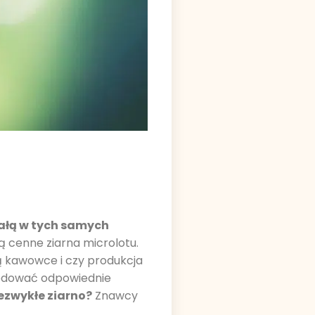
tałą w tych samych
ą cenne ziarna microlotu.
ą kawowce i czy produkcja
hodować odpowiednie
iezwykłe ziarno?
Znawcy