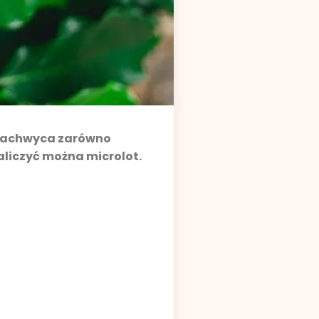
m zachwyca zarówno
zaliczyć można microlot.