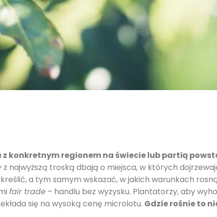
 z konkretnym regionem na świecie lub partią pows
 z najwyższą troską dbają o miejsca, w których dojrzewaj
kreślić, a tym samym wskazać, w jakich warunkach rosn
ami
fair trade
– handlu bez wyzysku. Plantatorzy, aby wy
ekłada się na wysoką cenę microlotu.
Gdzie rośnie to n