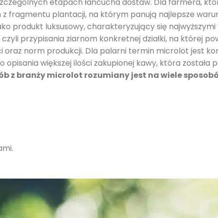
szczególnych etapach łańcucha dostaw. Dla farmera, któ
h z fragmentu plantacji, na którym panują najlepsze war
ko produkt luksusowy, charakteryzujący się najwyższym
zyli przypisania ziarnom konkretnej działki, na której pow
ci oraz norm produkcji. Dla palarni termin microlot jest
o opisania większej ilości zakupionej kawy, która została 
b z branży microlot rozumiany jest na wiele sposobó
ami.