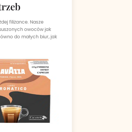
trzeb
ej filiżance. Nasze
i suszonych owoców jak
ówno do małych biur, jak