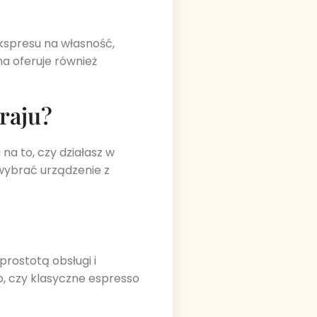
kspresu na własność,
a oferuje również
kraju?
a to, czy działasz w
 wybrać urządzenie z
rostotą obsługi i
o, czy klasyczne espresso