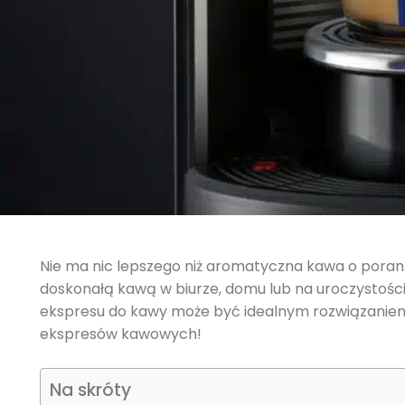
Nie ma nic lepszego niż aromatyczna kawa o poranku
doskonałą kawą w biurze, domu lub na uroczystośc
ekspresu do kawy może być idealnym rozwiązaniem d
ekspresów kawowych!
Na skróty