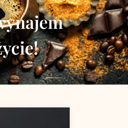
 wynajem
ycie!