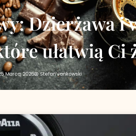
wy: Dzierżawa i
tóre ułatwią Ci ż
25 Marca, 2026
Stefan Jankowski