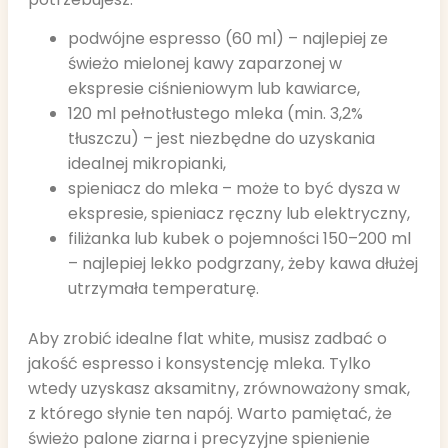
podwójne espresso (60 ml) – najlepiej ze
świeżo mielonej kawy zaparzonej w
ekspresie ciśnieniowym lub kawiarce,
120 ml pełnotłustego mleka (min. 3,2%
tłuszczu) – jest niezbędne do uzyskania
idealnej mikropianki,
spieniacz do mleka – może to być dysza w
ekspresie, spieniacz ręczny lub elektryczny,
filiżanka lub kubek o pojemności 150–200 ml
– najlepiej lekko podgrzany, żeby kawa dłużej
utrzymała temperaturę.
Aby zrobić idealne flat white, musisz zadbać o
jakość espresso i konsystencję mleka. Tylko
wtedy uzyskasz aksamitny, zrównoważony smak,
z którego słynie ten napój. Warto pamiętać, że
świeżo palone ziarna i precyzyjne spienienie