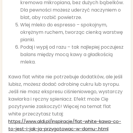
kremowa mikropiana, bez dużych bąbelków.
Dla pewności możesz uderzyć naczyniem o
blat, aby rozbić powietrze.
Wlej mleko do espresso – spokojnym,
okrężnym ruchem, tworząc cienką warstwę
pianki.
Podaj i wypij od razu – tak najlepiej poczujesz
balans między mocą kawy a gładkością
mleka.
Kawa flat white nie potrzebuje dodatków, ale jeśli
lubisz, możesz dodać odrobinę cukru lub syropu.
Jeśli nie masz ekspresu ciśnieniowego, wystarczy
kawiarka i ręczny spieniacz. Efekt może Cię
pozytywnie zaskoczyć! Więcej na temat flat
white przeczytasz tutaj:
https://www.aldi.pl/inspiracje/flat-white-kawa-co-
.
to-jest-i-jak-ja-przygotowac-w-domu-.html