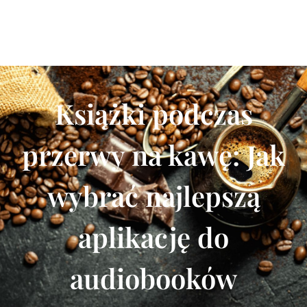
Książki podczas
przerwy na kawę: Jak
wybrać najlepszą
aplikację do
audiobooków