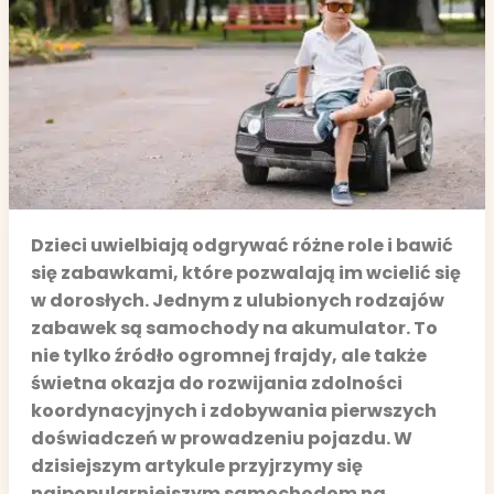
Dzieci uwielbiają odgrywać różne role i bawić
się zabawkami, które pozwalają im wcielić się
w dorosłych. Jednym z ulubionych rodzajów
zabawek są samochody na akumulator. To
nie tylko źródło ogromnej frajdy, ale także
świetna okazja do rozwijania zdolności
koordynacyjnych i zdobywania pierwszych
doświadczeń w prowadzeniu pojazdu. W
dzisiejszym artykule przyjrzymy się
najpopularniejszym samochodom na