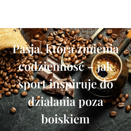
Pasja, która zmienia
codzienność – jak
sport inspiruje do
działania poza
boiskiem