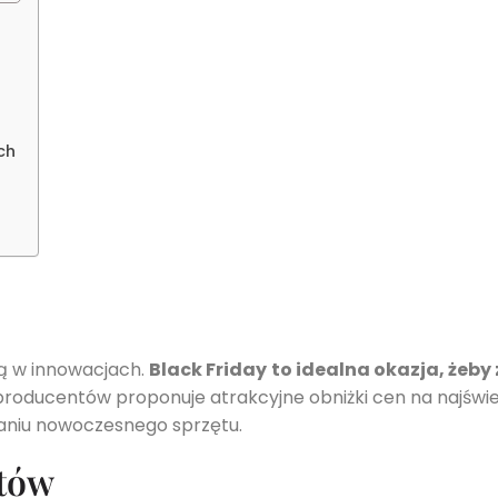
ch
ą w innowacjach.
Black Friday
to idealna okazja, żeb
roducentów proponuje atrakcyjne obniżki cen na najświ
aniu nowoczesnego sprzętu.
stów