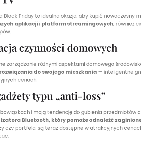
a Black Friday to idealna okazja, aby kupić nowoczesny m
szych aplikacji i platform streamingowych
, również c
upów.
zacja czynności domowych
e zarządzanie różnymi aspektami domowego środowiska.
rozwiązania do swojego mieszkania
— inteligentne gn
cyjnych cenach.
gadżety typu „anti-loss”
obowiązkach i mają tendencję do gubienia przedmiotów c
lizatora Bluetooth, który pomoże odnaleźć zaginione
uczy czy portfela, są teraz dostępne w atrakcyjnych cena
cać.