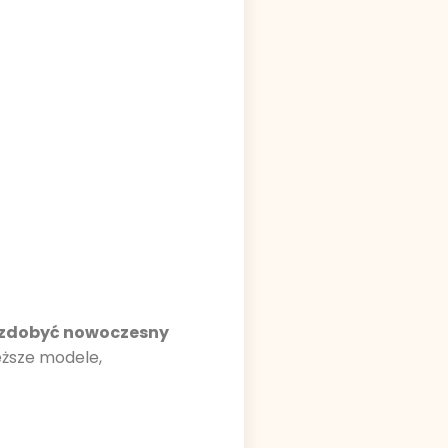
y zdobyć nowoczesny
eższe modele,