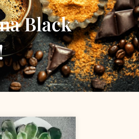
 na Black
!