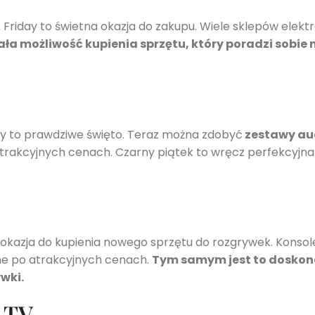
k Friday to świetna okazja do zakupu. Wiele sklepów elekt
ła możliwość kupienia sprzętu, który poradzi sobie 
ay to prawdziwe święto. Teraz można zdobyć
zestawy audi
trakcyjnych cenach. Czarny piątek to wręcz perfekcyjna
 okazja do kupienia nowego sprzętu do rozgrywek. Konsole
ne po atrakcyjnych cenach.
Tym samym jest to doskon
wki.
t TV