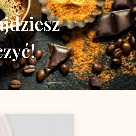
jdziesz
czyć!