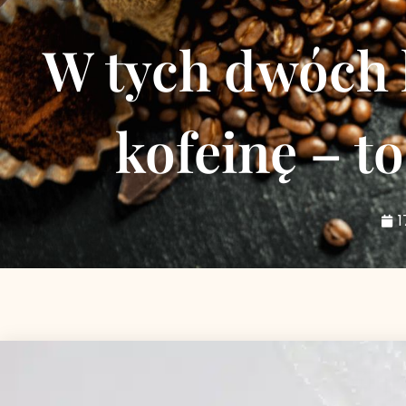
W tych dwóch 
kofeinę – t
1