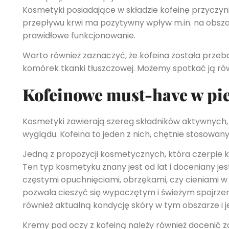
Kosmetyki posiadające w składzie kofeinę przyczyni
przepływu krwi ma pozytywny wpływ m.in. na obszar
prawidłowe funkcjonowanie.
Warto również zaznaczyć, że kofeina została przebad
komórek tkanki tłuszczowej. Możemy spotkać ją ró
Kofeinowe must-have w pie
Kosmetyki zawierają szereg składników aktywnych, 
wyglądu. Kofeina to jeden z nich, chętnie stosowany
Jedną z propozycji kosmetycznych, która czerpie ko
Ten typ kosmetyku znany jest od lat i doceniany je
częstymi opuchnięciami, obrzękami, czy cieniami w
pozwala cieszyć się wypoczętym i świeżym spojrze
również aktualną kondycję skóry w tym obszarze i j
Kremy pod oczy z kofeiną należy również docenić z