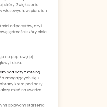
ji skóry. Zwiększenie
w włosowych, wspiera ich
tości adipocytów, czyli
wę jędrności skóry ciała
ąc na poprawę jej
owy i ciała.
.
rem pod oczy z kofeiną
sób zmagających się z
 dobrany krem pod oczy
należy mieć na uwadze
zymi objawami starzenia