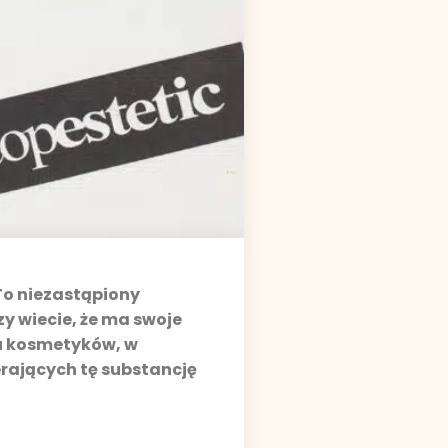
To niezastąpiony
y wiecie, że ma swoje
u kosmetyków, w
erających tę substancję