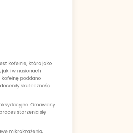
st kofeinie, która jako
 jak i w nasionach
 kofeinę poddano
 doceniły skuteczność
tyoksydacyjne. Omawiany
proces starzenia się
awę mikrokrążenia.