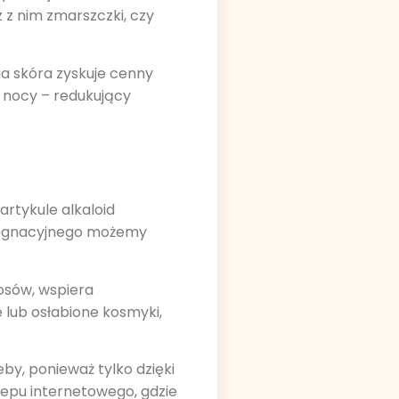
z z nim zmarszczki, czy
ia skóra zyskuje cenny
 nocy – redukujący
rtykule alkaloid
elęgnacyjnego możemy
osów, wspiera
 lub osłabione kosmyki,
by, ponieważ tylko dzięki
lepu internetowego, gdzie