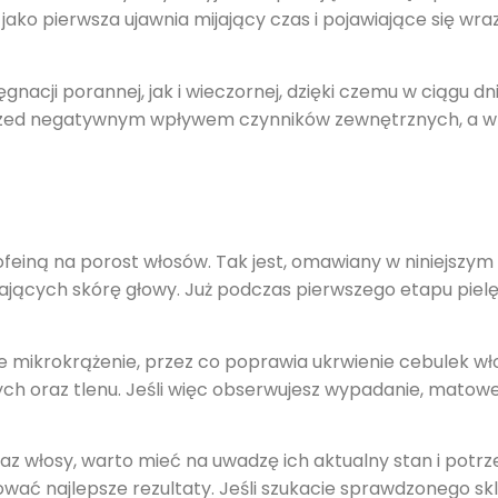
, jako pierwsza ujawnia mijający czas i pojawiające się wra
nacji porannej, jak i wieczornej, dzięki czemu w ciągu dn
 przed negatywnym wpływem czynników zewnętrznych, a w
einą na porost włosów. Tak jest, omawiany w niniejszym a
zających skórę głowy. Już podczas pierwszego etapu pi
 mikrokrążenie, przez co poprawia ukrwienie cebulek wł
h oraz tlenu. Jeśli więc obserwujesz wypadanie, matowe
 włosy, warto mieć na uwadzę ich aktualny stan i potrze
ać najlepsze rezultaty. Jeśli szukacie sprawdzonego sk