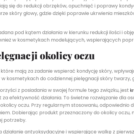
ają się do redukcji obrzęków, opuchnięć i poprawy kondyc
ze skóry głowy, gdzie dzięki poprawie ukrwienia mieszkó
ana pod kątem działania w kierunku redukcji ilości i obję
wnież w kosmetykach modelujących, wspierających popra
lęgnacji okolicy oczu
które mają za zadanie wspierać kondycję skóry, wpływaj
 w kosmetykach do codziennej pielęgnacji skóry twarzy, gł
rzyści z posiadania w swojej formule tego związku, jest
k
st za efektywność działania. To świetne rozwiązanie dla o
 okolicy oczu. Przy regularnym stosowaniu, odpowiednio
niem. Dobierając produkt przeznaczony do okolicy oczu, 
ej potrzeby.
a działanie antyoksydacyjne i wspierające walkę z pierws