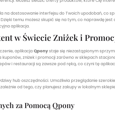
encji. Możesz śledzić oferty produktów, które Cię intere
na dostosowanie interfejsu do Twoich upodobań, co spra
. Dzięki temu możesz skupić się na tym, co naprawdę jest d
yjna aplikacja.
ent w Świecie Zniżek i Promoc
czenie, aplikacja
Qpony
staje się niezastąpionym sprzy
a kuponów, zniżek i promocji zarówno w sklepach stacjonar
pów i restauracji są zawsze pod ręką, co czyni tę aplik
wdziwy hub oszczędności. Umożliwia przeglądanie szerokie
iezależnie od tego, czy planujesz zakupy w lokalnym sklepie
nych za Pomocą Qpony