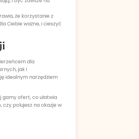
sują, i być zawsze na
wia, że korzystanie z
la Ciebie ważne, i cieszyć
ji
mierzeńcem dla
nych, jak i
ację idealnym narzędziem
j gamy ofert, co ułatwia
, czy polujesz na okazje w