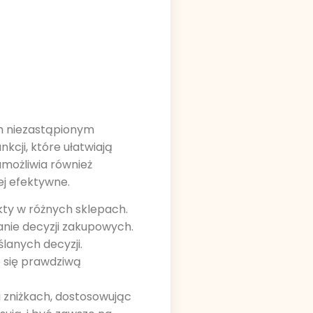
m niezastąpionym
nkcji, które ułatwiają
możliwia również
ej efektywne.
kty w różnych sklepach.
anie decyzji zakupowych.
ślanych decyzji.
e się prawdziwą
 zniżkach, dostosowując