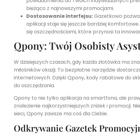
powiadomienia do Twoich indywidualnych prefer
bieżąco z najnowszymi promocjami.
Dostosowanie interfejsu:
Gazetkowo pozwala 
aplikacji staje się jeszcze bardziej komfortowe
się oszczędnościami, które przynosi ta innowac
Qpony: Twój Osobisty Asyst
W dzisiejszych czasach, gdy każda złotówka ma zna
miłośników okazji. To bezpłatne narzędzie dostarcz
internetowych. Dzięki Qpony, kody rabatowe do skle
do oszczędzania.
Qpony to nie tylko aplikacja na smartfona, ale pra
znalezienie najkorzystniejszych zniżek i promocji. N
sieci, Qpony zawsze ma coś dla Ciebie.
Odkrywanie Gazetek Promocyj