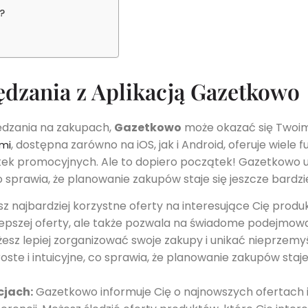
?
ędzania z Aplikacją Gazetkowo
zędzania na zakupach,
Gazetkowo
może okazać się Twoi
, dostępna zarówno na iOS, jak i Android, oferuje wiele fu
ami
ek promocyjnych. Ale to dopiero początek! Gazetkowo u
 sprawia, że planowanie zakupów staje się jeszcze bardzi
z najbardziej korzystne oferty na interesujące Cię produ
lepszej oferty, ale także pozwala na świadome podejmow
ożesz lepiej zorganizować swoje zakupy i unikać nieprzemy
ste i intuicyjne, co sprawia, że planowanie zakupów staj
cjach:
Gazetkowo informuje Cię o najnowszych ofertach i