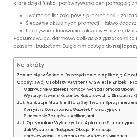
które dzięki funkcji porównywania cen pomagają zna
Tworzenie list zakupów z promocjami – zarzą
Śledzenie aktualnych promocji – łatwo dodasz 
Efektywne planowanie zakupów – oszczędzasz 
Podsumowując, darmowe aplikacje z gazetkami to ni
czasem i budżetem. Dzięki nim dostęp do
najlepsz
Na skróty
Zanurz się w Świecie Oszczędzania z Aplikacją Gaz
Qpony: Twój Osobisty Asystent w Świecie Zniżek i Pr
Odkrywanie Gazetek Promocyjnych za Pomocą Qpony
Wykorzystywanie Kuponów Rabatowych w Sklepach z 
Jak Aplikacje Mobilne Stają Się Twoim Sprzymierze
Korzyści z Korzystania z Gazetek Promocyjnych
Planowanie Zakupów z Aplikacjami
Jak Optymalnie Wykorzystać Aplikacje Promocyjne
Jak Wypatrzeć Najlepsze Okazje i Promocje
Porównywanie Cen Produktów w Różnych Sklepach