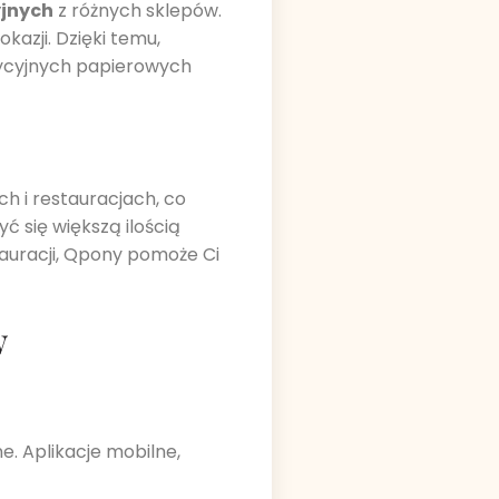
jnych
z różnych sklepów.
kazji. Dzięki temu,
dycyjnych papierowych
h i restauracjach, co
ć się większą ilością
tauracji, Qpony pomoże Ci
w
e. Aplikacje mobilne,