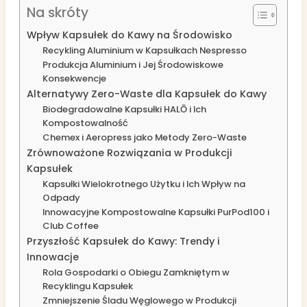
Na skróty
Wpływ Kapsułek do Kawy na Środowisko
Recykling Aluminium w Kapsułkach Nespresso
Produkcja Aluminium i Jej Środowiskowe
Konsekwencje
Alternatywy Zero-Waste dla Kapsułek do Kawy
Biodegradowalne Kapsułki HALŌ i Ich
Kompostowalność
Chemex i Aeropress jako Metody Zero-Waste
Zrównoważone Rozwiązania w Produkcji
Kapsułek
Kapsułki Wielokrotnego Użytku i Ich Wpływ na
Odpady
Innowacyjne Kompostowalne Kapsułki PurPod100 i
Club Coffee
Przyszłość Kapsułek do Kawy: Trendy i
Innowacje
Rola Gospodarki o Obiegu Zamkniętym w
Recyklingu Kapsułek
Zmniejszenie Śladu Węglowego w Produkcji