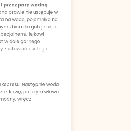
st przez parę wodną
zona prawie nie ustępuje w
ika na wodę, pojemnika na
m zbiorniku gotuje się, a
specjalnemu lejkowi
est w dole górnego
by zostawiać pustego
 ekspresu. Następnie woda
rzez kawę, po czym wlewa
o mocny, wręcz