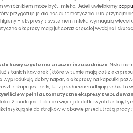
 wyróżnikiem może być… mleko. Jeżeli uwielbiamy
cappuc
tóry przygotuje je dla nas automatycznie. Lub przynajm
ia higieny – ekspresy z systemem mleka wymagają więcej 
omatyczne ekspresy mają już coraz częściej wydajne i skut
 do kawy często ma znaczenie zasadnicze
. Niska nie
ż z tanich kawiarek (które w sumie mają coś z ekspres
 wyprodukują dobry napar, a ekspresy na kapsułki pozw
szt zakupu jest niski, lecz producenci odbijają sobie to 
czywiście w pełni automatyczne ekspresy z wbudow
 Zasada jest taka: im więcej dodatkowych funkcji, tym w
ci szykują się do strajków w obawie przed utratą pracy ;