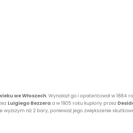
 wieku we Włoszech
. Wynalazł go i opatentował w 1884 ro
rzez
Luigiego Bezzera
a w 1905 roku kupiony przez
Desid
ie wyższym niż 2 bary, ponieważ jego zwiększenie skutko