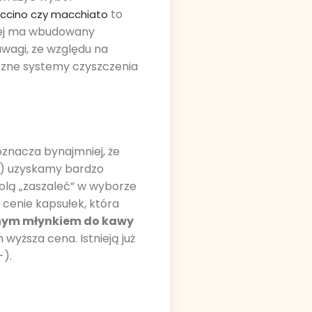
to
cino czy macchiato
niej ma wbudowany
uwagi, ze względu na
eczne systemy czyszczenia
 oznacza bynajmniej, że
u) uzyskamy bardzo
olą „zaszaleć” w wyborze
w cenie kapsułek, która
anym młynkiem do kawy
yższa cena. Istnieją już
-).