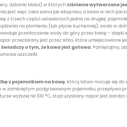
ery, dzbanki Moka) w których
ciśnienie wytwarzane je
łania jest więc taka sama jak ekspresu, a kawa w nich par
się z trzech części ustawionych jedna na drugiej: pojemn
ądzenia na płomieniu (lub płycie kuchennej), woda w dolny
woduje przetłoczenie wody do góry przez kawę – dzięki 
par przeciskany jest przez sitko, które umiejscowione j
e świadczy o tym, że kawa jest gotowa
. Pamiętajmy, a
gumowe uszczelki.
lbę z pojemnikiem na kawę
, którą łatwo mocuje się do
arę w zamkniętym podgrzewanym pojemniku, przepływa p
turze wyższej niż 100 °C, stąd uzyskany napar jest bardz