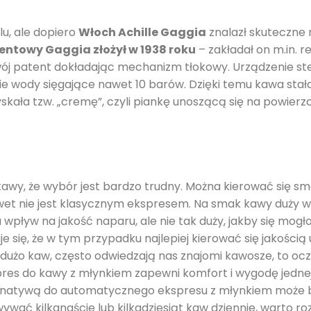
u, ale dopiero
Włoch Achille Gaggia
znalazł skuteczne 
entowy Gaggia złożył w 1938 roku
– zakładał on m.in. r
wój patent dokładając mechanizm tłokowy. Urządzenie ste
ie wody sięgające nawet 10 barów. Dzięki temu kawa stał
kała tzw. „cremę”, czyli piankę unoszącą się na powierz
awy, że wybór jest bardzo trudny. Można kierować się sm
awet nie jest klasycznym ekspresem. Na smak kawy duży w
a wpływ na jakość naparu, ale nie tak duży, jakby się mo
e się, że w tym przypadku najlepiej kierować się jakością
 dużo kaw, często odwiedzają nas znajomi kawosze, to ocz
pres do kawy z młynkiem zapewni komfort i wygodę jedne
ernatywą do automatycznego ekspresu z młynkiem może b
wywać kilkanaście lub kilkadziesiąt kaw dziennie, warto 