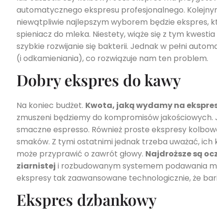
automatycznego ekspresu profesjonalnego. Kolejnym
niewątpliwie najlepszym wyborem będzie ekspres, k
spieniacz do mleka. Niestety, wiąże się z tym kwest
szybkie rozwijanie się bakterii. Jednak w pełni aut
(i odkamieniania), co rozwiązuje nam ten problem.
Dobry ekspres do kawy
Na koniec budżet.
Kwota, jaką wydamy na ekspres
zmuszeni będziemy do kompromisów jakościowych. Ju
smaczne espresso. Również proste ekspresy kolbowe
smaków. Z tymi ostatnimi jednak trzeba uważać, ich ko
może przyprawić o zawrót głowy.
Najdroższe są o
ziarnistej
i rozbudowanym systemem podawania mleka.
ekspresy tak zaawansowane technologicznie, że bariś
Ekspres dzbankowy