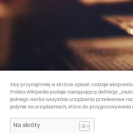
Aby przynajmniej w skrócie opisać rodzaje ekspresów
Polska Wikipedia podaje następującą definicję: „za
jednego worka wszystkie urządzenia przelewowe raze
jedynie na urządzeniach, które do przygotowywania n
Na skróty