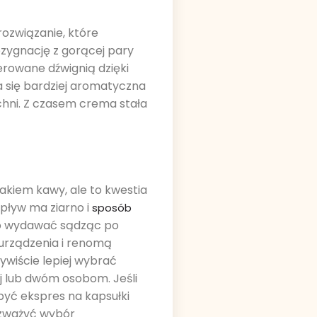
rozwiązanie, które
ezygnację z gorącej pary
rowane dźwignią dzięki
a się bardziej aromatyczna
chni. Z czasem crema stała
akiem kawy, ale to kwestia
pływ ma ziarno i
sposób
gło wydawać sądząc po
 urządzenia i renomą
ywiście lepiej wybrać
j lub dwóm osobom. Jeśli
yć ekspres na kapsułki
rozważyć wybór