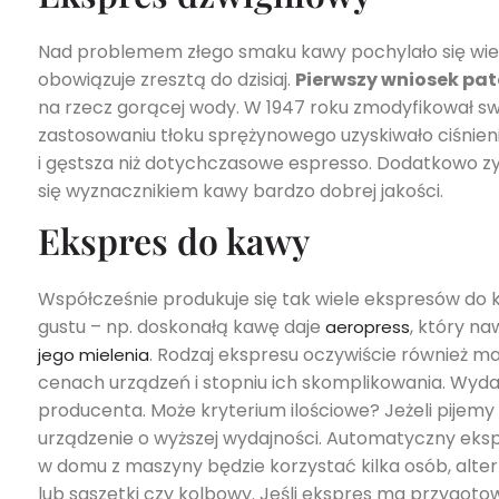
Nad problemem złego smaku kawy pochylało się wiel
obowiązuje zresztą do dzisiaj.
Pierwszy wniosek pat
na rzecz gorącej wody. W 1947 roku zmodyfikował s
zastosowaniu tłoku sprężynowego uzyskiwało ciśnien
i gęstsza niż dotychczasowe espresso. Dodatkowo zys
się wyznacznikiem kawy bardzo dobrej jakości.
Ekspres do kawy
Współcześnie produkuje się tak wiele ekspresów do k
gustu – np. doskonałą kawę daje
, który n
aeropress
. Rodzaj ekspresu oczywiście również m
jego mielenia
cenach urządzeń i stopniu ich skomplikowania. Wydaj
producenta. Może kryterium ilościowe? Jeżeli pijemy
urządzenie o wyższej wydajności. Automatyczny eks
w domu z maszyny będzie korzystać kilka osób, alt
lub saszetki czy kolbowy. Jeśli ekspres ma przygoto