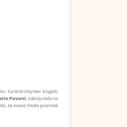
ku turecki inżynier Angelo
erio Pavoni
, założyciela La
wało, że kawa miała posmak