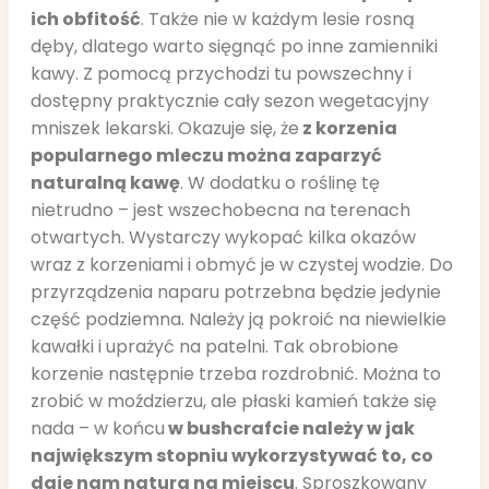
ich obfitość
. Także nie w każdym lesie rosną
dęby, dlatego warto sięgnąć po inne zamienniki
kawy. Z pomocą przychodzi tu powszechny i
dostępny praktycznie cały sezon wegetacyjny
mniszek lekarski. Okazuje się, że
z korzenia
popularnego mleczu można zaparzyć
naturalną kawę
. W dodatku o roślinę tę
nietrudno – jest wszechobecna na terenach
otwartych. Wystarczy wykopać kilka okazów
wraz z korzeniami i obmyć je w czystej wodzie. Do
przyrządzenia naparu potrzebna będzie jedynie
część podziemna. Należy ją pokroić na niewielkie
kawałki i uprażyć na patelni. Tak obrobione
korzenie następnie trzeba rozdrobnić. Można to
zrobić w moździerzu, ale płaski kamień także się
nada – w końcu
w bushcrafcie należy w jak
największym stopniu wykorzystywać to, co
daje nam natura na miejscu
. Sproszkowany