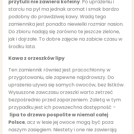
przytulii nie zawiera kofeiny
. Po uprażeniu i
starciu na pył ma jednak aromat i smak bardzo
podobny do prawdziwej kawy. Wadą tego
zamiennika jest ponadto niewielki rozmiar nasion.
Do zbioru nadają się zarówno te jeszcze zielone,
jak i dojrzałe. To dobre zajęcie na zabicie czasu w
środku lata.
Kawa z orzeszków lipy
Ten zamiennik również jest pracochłonny w
przygotowaniu, ale zapewne najzdrowszy. Do
uprażenia używa się samych owoców, bez listków.
Wysuszone zawczasu orzeszki warto zetrzeć
bezpośrednio przed zaparzeniem. Zaletą w tym
przypadku jest ich powszechna dostępność –
lipa to drzewo pospolite w niemal całej
Polsce
, acz w lesie jej owoce mogą być poza
naszym zasięgiem. Niestety i one nie zawierają