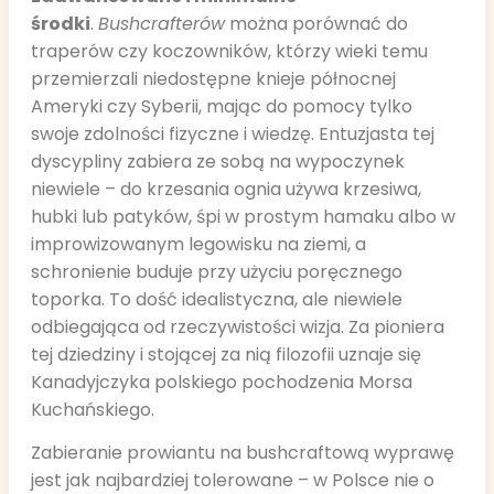
środki
.
Bushcrafterów
można porównać do
traperów czy koczowników, którzy wieki temu
przemierzali niedostępne knieje północnej
Ameryki czy Syberii, mając do pomocy tylko
swoje zdolności fizyczne i wiedzę. Entuzjasta tej
dyscypliny zabiera ze sobą na wypoczynek
niewiele – do krzesania ognia używa krzesiwa,
hubki lub patyków, śpi w prostym hamaku albo w
improwizowanym legowisku na ziemi, a
schronienie buduje przy użyciu poręcznego
toporka. To dość idealistyczna, ale niewiele
odbiegająca od rzeczywistości wizja. Za pioniera
tej dziedziny i stojącej za nią filozofii uznaje się
Kanadyjczyka polskiego pochodzenia Morsa
Kuchańskiego.
Zabieranie prowiantu na bushcraftową wyprawę
jest jak najbardziej tolerowane – w Polsce nie o