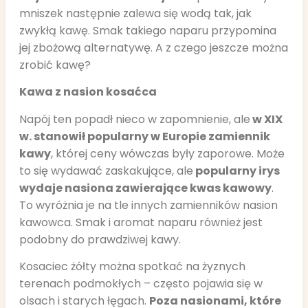
mniszek następnie zalewa się wodą tak, jak
zwykłą kawę. Smak takiego naparu przypomina
jej zbożową alternatywę. A z czego jeszcze można
zrobić kawę?
Kawa z nasion kosaćca
Napój ten popadł nieco w zapomnienie, ale
w XIX
w. stanowił popularny w Europie zamiennik
kawy
, której ceny wówczas były zaporowe. Może
to się wydawać zaskakujące, ale
popularny irys
wydaje nasiona zawierające kwas kawowy
.
To wyróżnia je na tle innych zamienników nasion
kawowca. Smak i aromat naparu również jest
podobny do prawdziwej kawy.
Kosaciec żółty można spotkać na żyznych
terenach podmokłych – często pojawia się w
olsach i starych łęgach.
Poza nasionami, które