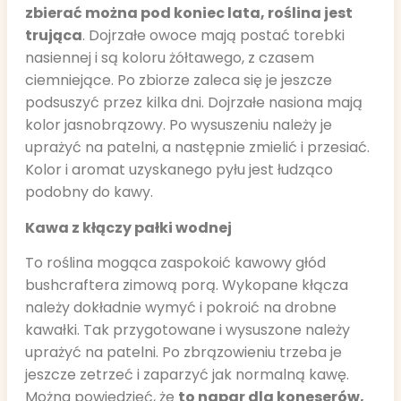
zbierać można pod koniec lata, roślina jest
trująca
. Dojrzałe owoce mają postać torebki
nasiennej i są koloru żółtawego, z czasem
ciemniejące. Po zbiorze zaleca się je jeszcze
podsuszyć przez kilka dni. Dojrzałe nasiona mają
kolor jasnobrązowy. Po wysuszeniu należy je
uprażyć na patelni, a następnie zmielić i przesiać.
Kolor i aromat uzyskanego pyłu jest łudząco
podobny do kawy.
Kawa z kłączy pałki wodnej
To roślina mogąca zaspokoić kawowy głód
bushcraftera zimową porą. Wykopane kłącza
należy dokładnie wymyć i pokroić na drobne
kawałki. Tak przygotowane i wysuszone należy
uprażyć na patelni. Po zbrązowieniu trzeba je
jeszcze zetrzeć i zaparzyć jak normalną kawę.
Można powiedzieć, że
to napar dla koneserów,