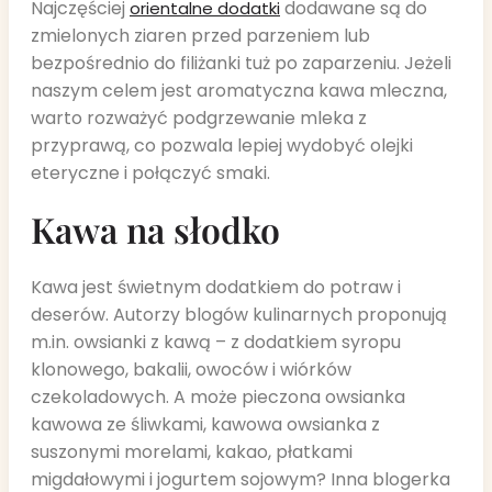
Najczęściej
dodawane są do
orientalne dodatki
zmielonych ziaren przed parzeniem lub
bezpośrednio do filiżanki tuż po zaparzeniu. Jeżeli
naszym celem jest aromatyczna kawa mleczna,
warto rozważyć podgrzewanie mleka z
przyprawą, co pozwala lepiej wydobyć olejki
eteryczne i połączyć smaki.
Kawa na słodko
Kawa jest świetnym dodatkiem do potraw i
deserów. Autorzy blogów kulinarnych proponują
m.in. owsianki z kawą – z dodatkiem syropu
klonowego, bakalii, owoców i wiórków
czekoladowych. A może pieczona owsianka
kawowa ze śliwkami, kawowa owsianka z
suszonymi morelami, kakao, płatkami
migdałowymi i jogurtem sojowym? Inna blogerka