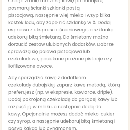
Chcąc zrobić mrożoną kawę po dubajsku,
posmaruj ścianki szklanki pastą
pistacjową. Następnie wlej mleko i wsyp kilka
kostek lodu, aby zapełnić szklankę w ¾. Dodaj
espresso z ekspresu ciśnieniowego, a szklankę
udekoruj bitą śmietaną. Do śmietany można
dorzucić zestaw ulubionych dodatków. Dobrze
sprawdzą się polewa pistacjowa lub
czekoladowa, posiekane prażone pistacje czy
liofilizowane owoce.
Aby sporządzić kawę z dodatkiem
czekolady dubajskiej, zaparz kawę metodą, którą
preferujesz (np. w ekspresie, kawiarce, dripie).
Dodaj pokrojoną czekoladę do gorącej kawy lub
rozpuść ją w mleku, a następnie dodaj do
kawy. Opcjonalnie możesz dodać mleko, cukier
czy syrop, a następnie udekoruj bitą śmietaną i
posyp kakao lub cynamonem.