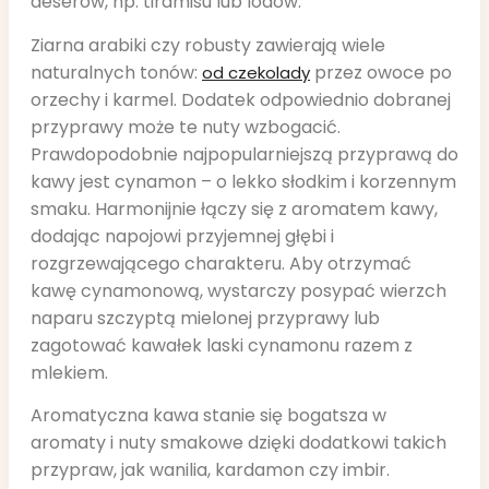
deserów, np. tiramisu lub lodów.
Ziarna arabiki czy robusty zawierają wiele
naturalnych tonów:
przez owoce po
od czekolady
orzechy i karmel. Dodatek odpowiednio dobranej
przyprawy może te nuty wzbogacić.
Prawdopodobnie najpopularniejszą przyprawą do
kawy jest cynamon – o lekko słodkim i korzennym
smaku. Harmonijnie łączy się z aromatem kawy,
dodając napojowi przyjemnej głębi i
rozgrzewającego charakteru. Aby otrzymać
kawę cynamonową, wystarczy posypać wierzch
naparu szczyptą mielonej przyprawy lub
zagotować kawałek laski cynamonu razem z
mlekiem.
Aromatyczna kawa stanie się bogatsza w
aromaty i nuty smakowe dzięki dodatkowi takich
przypraw, jak wanilia, kardamon czy imbir.