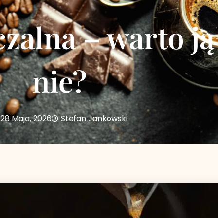
alna – warto ją 
nie?
28 Maja, 2026
Stefan Jankowski