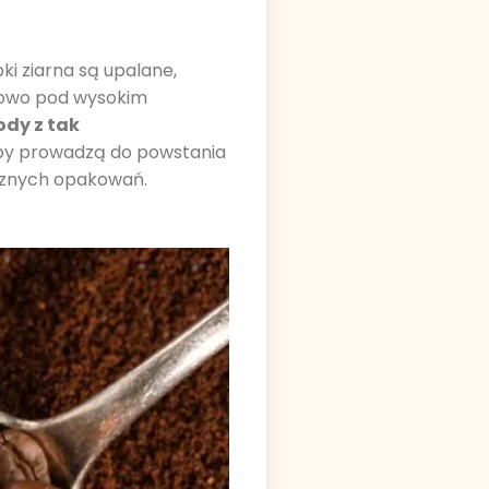
ki ziarna są upalane,
apowo pod wysokim
ody z tak
soby prowadzą do powstania
ycznych opakowań.