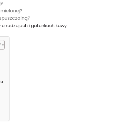
j?
 mielonej?
zpuszczalną?
.
w o rodzajach i gatunkach kawy
za