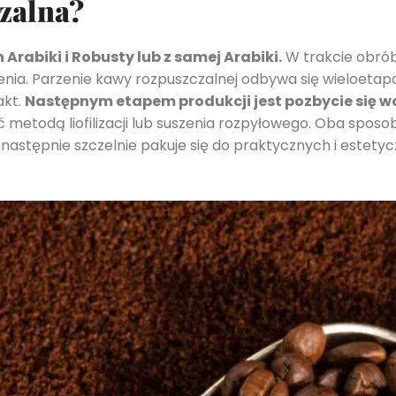
zalna?
 Arabiki i Robusty lub z samej Arabiki.
W trakcie obrób
rzenia. Parzenie kawy rozpuszczalnej odbywa się wieloet
akt.
Następnym etapem produkcji jest pozbycie się w
 metodą liofilizacji lub suszenia rozpyłowego. Oba spo
e następnie szczelnie pakuje się do praktycznych i estet