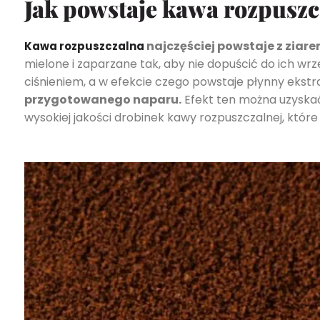
Jak powstaje kawa rozpuszc
najczęściej powstaje z ziaren
Kawa rozpuszczalna
mielone i zaparzane tak, aby nie dopuścić do ich w
ciśnieniem, a w efekcie czego powstaje płynny ekstr
przygotowanego naparu.
Efekt ten można uzyskać
wysokiej jakości drobinek kawy rozpuszczalnej, któr