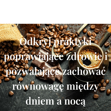
Odkryj praktyki
poprawiające zdrowie i
pozwalające zachować
równowagę między
dniem a nocą