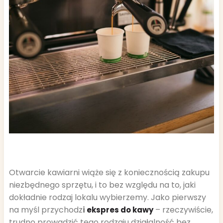
Otwarcie kawiarni wiąże się z koniecznością zakupu
niezbędnego sprzętu, i to bez względu na to, jaki
dokładnie rodzaj lokalu wybierzemy. Jako pierwszy
na myśl przychodz
i
– rzeczywiście,
ekspres do kawy
trudno prowadzić tego rodzaju działalność bez