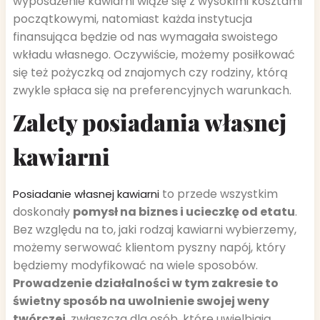
wyposażenie kawiarni wiąże się z wysokimi kosztami
początkowymi, natomiast każda instytucja
finansująca będzie od nas wymagała swoistego
wkładu własnego. Oczywiście, możemy posiłkować
się też pożyczką od znajomych czy rodziny, którą
zwykle spłaca się na preferencyjnych warunkach.
Zalety posiadania własnej
kawiarni
to przede wszystkim
Posiadanie własnej kawiarni
doskonały
pomysł na biznes i ucieczkę od etatu
.
Bez względu na to, jaki rodzaj kawiarni wybierzemy,
możemy serwować klientom pyszny napój, który
będziemy modyfikować na wiele sposobów.
Prowadzenie działalności w tym zakresie to
świetny sposób na uwolnienie swojej weny
twórczej
, zwłaszcza dla osób, które uwielbiają