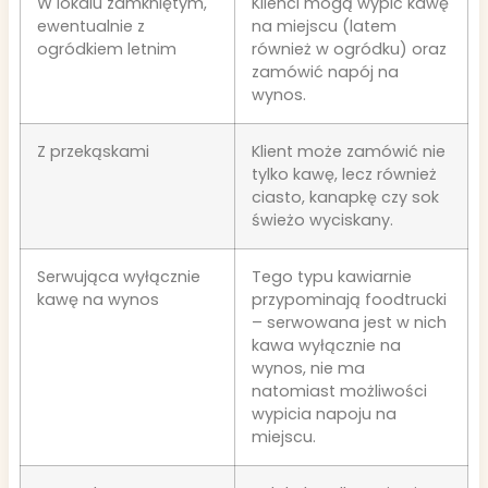
W lokalu zamkniętym,
Klienci mogą wypić kawę
ewentualnie z
na miejscu (latem
ogródkiem letnim
również w ogródku) oraz
zamówić napój na
wynos.
Z przekąskami
Klient może zamówić nie
tylko kawę, lecz również
ciasto, kanapkę czy sok
świeżo wyciskany.
Serwująca wyłącznie
Tego typu kawiarnie
kawę na wynos
przypominają foodtrucki
– serwowana jest w nich
kawa wyłącznie na
wynos, nie ma
natomiast możliwości
wypicia napoju na
miejscu.