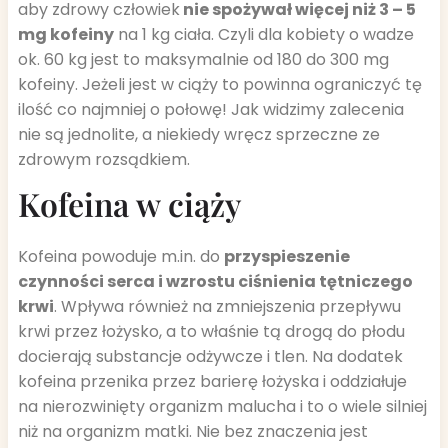
aby zdrowy człowiek
nie spożywał więcej niż 3 – 5
mg kofeiny
na 1 kg ciała. Czyli dla kobiety o wadze
ok. 60 kg jest to maksymalnie od 180 do 300 mg
kofeiny. Jeżeli jest w ciąży to powinna ograniczyć tę
ilość co najmniej o połowę! Jak widzimy zalecenia
nie są jednolite, a niekiedy wręcz sprzeczne ze
zdrowym rozsądkiem.
Kofeina w ciąży
Kofeina powoduje m.in. do
przyspieszenie
czynności serca i wzrostu ciśnienia tętniczego
krwi
. Wpływa również na zmniejszenia przepływu
krwi przez łożysko, a to właśnie tą drogą do płodu
docierają substancje odżywcze i tlen. Na dodatek
kofeina przenika przez barierę łożyska i oddziałuje
na nierozwinięty organizm malucha i to o wiele silniej
niż na organizm matki. Nie bez znaczenia jest