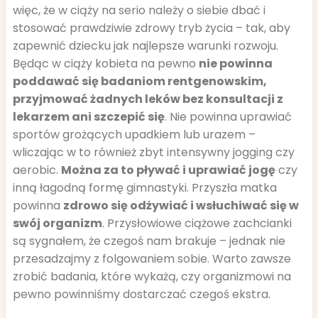
więc, że w ciąży na serio należy o siebie dbać i
stosować prawdziwie zdrowy tryb życia – tak, aby
zapewnić dziecku jak najlepsze warunki rozwoju.
Będąc w ciąży kobieta na pewno
nie powinna
poddawać się badaniom rentgenowskim,
przyjmować żadnych leków bez konsultacji z
lekarzem ani szczepić się
. Nie powinna uprawiać
sportów grożących upadkiem lub urazem –
wliczając w to również zbyt intensywny jogging czy
aerobic.
Można za to pływać i uprawiać jogę
czy
inną łagodną formę gimnastyki. Przyszła matka
powinna
zdrowo się odżywiać i wsłuchiwać się w
swój organizm
. Przysłowiowe ciążowe zachcianki
są sygnałem, że czegoś nam brakuje – jednak nie
przesadzajmy z folgowaniem sobie. Warto zawsze
zrobić badania, które wykażą, czy organizmowi na
pewno powinniśmy dostarczać czegoś ekstra.