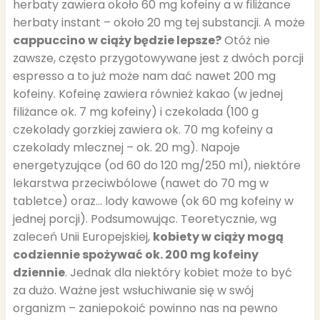
herbaty zawiera około 60 mg kofeiny a w filiżance
herbaty instant – około 20 mg tej substancji. A może
cappuccino w ciąży będzie lepsze?
Otóż nie
zawsze, często przygotowywane jest z dwóch porcji
espresso a to już może nam dać nawet 200 mg
kofeiny. Kofeinę zawiera również kakao (w jednej
filiżance ok. 7 mg kofeiny) i czekolada (100 g
czekolady gorzkiej zawiera ok. 70 mg kofeiny a
czekolady mlecznej – ok. 20 mg). Napoje
energetyzujące (od 60 do 120 mg/250 ml), niektóre
lekarstwa przeciwbólowe (nawet do 70 mg w
tabletce) oraz… lody kawowe (ok 60 mg kofeiny w
jednej porcji). Podsumowując. Teoretycznie, wg
zaleceń Unii Europejskiej,
kobiety w ciąży mogą
codziennie spożywać ok. 200 mg kofeiny
dziennie
. Jednak dla niektóry kobiet może to być
za dużo. Ważne jest wsłuchiwanie się w swój
organizm – zaniepokoić powinno nas na pewno