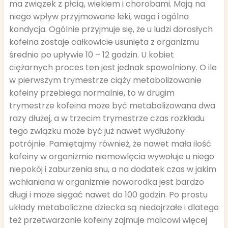
ma związek z płcią, wiekiem i chorobami. Mają na
niego wpływ przyjmowane leki, waga i ogólna
kondycja. Ogólnie przyjmuje się, że u ludzi dorosłych
kofeina zostaje całkowicie usunięta z organizmu
średnio po upływie 10 – 12 godzin. U kobiet
ciężarnych proces ten jest jednak spowolniony. O ile
w pierwszym trymestrze ciąży metabolizowanie
kofeiny przebiega normalnie, to w drugim
trymestrze kofeina może być metabolizowana dwa
razy dłużej, a w trzecim trymestrze czas rozkładu
tego związku może być już nawet wydłużony
potrójnie. Pamiętajmy również, że nawet mała ilość
kofeiny w organizmie niemowlęcia wywołuje u niego
niepokój i zaburzenia snu, a na dodatek czas w jakim
wchłaniana w organizmie noworodka jest bardzo
długi i może sięgać nawet do 100 godzin. Po prostu
układy metaboliczne dziecka są niedojrzałe i dlatego
też przetwarzanie kofeiny zajmuje malcowi więcej