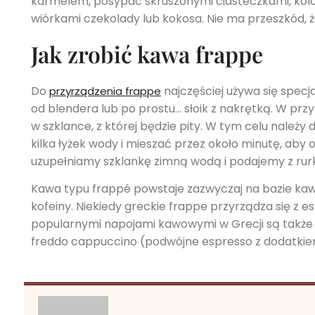
karmelem, posypać skruszonymi ciasteczkami, kol
wiórkami czekolady lub kokosa. Nie ma przeszkód, ż
Jak zrobić kawa frappe
Do
najczęściej używa się spec
przyrządzenia frappe
od blendera lub po prostu… słoik z nakrętką. W p
w szklance, z której będzie pity. W tym celu należy 
kilka łyżek wody i mieszać przez około minutę, aby
uzupełniamy szklankę zimną wodą i podajemy z rur
Kawa typu frappé powstaje zazwyczaj na bazie kawy
kofeiny. Niekiedy greckie frappe przyrządza się z e
popularnymi napojami kawowymi w Grecji są takż
freddo cappuccino (podwójne espresso z dodatkiem 