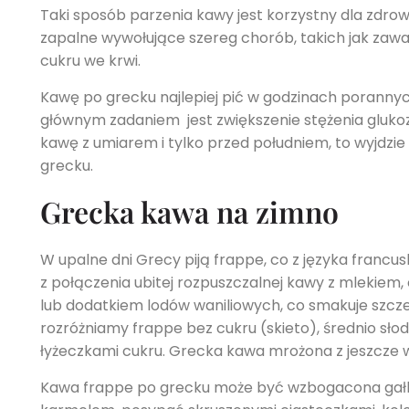
Taki sposób parzenia kawy jest korzystny dla zdrow
zapalne wywołujące szereg chorób, takich jak zawały
cukru we krwi.
Kawę po grecku najlepiej pić w godzinach porannyc
głównym zadaniem jest zwiększenie stężenia glukozy
kawę z umiarem i tylko przed południem, to wyjdzi
grecku.
Grecka kawa na zimno
W upalne dni Grecy piją frappe, co z języka francus
z połączenia ubitej rozpuszczalnej kawy z mlekiem
lub dodatkiem lodów waniliowych, co smakuje szcze
rozróżniamy frappe bez cukru (skieto), średnio słod
łyżeczkami cukru. Grecka kawa mrożona z jeszcze wię
Kawa frappe po grecku może być wzbogacona gałk