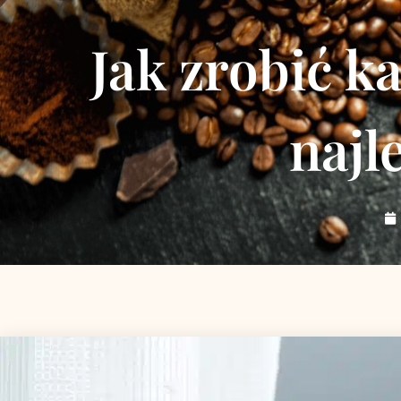
Jak zrobić k
najl