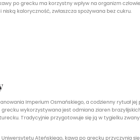
 kawy po grecku ma korzystny wpływ na organizm człowie
 i niską kaloryczność, zwłaszcza spożywana bez cukru.
y
 panowania Imperium Osmańskiego, a codzienny rytuał jej 
o grecku wykorzystywana jest odmiana ziaren brazylijski
urecku. Tradycyjnie przygotowuje się ją w tygielku zwany
iwersytetu Ateńskiego, kawa po grecku przyczynia się 