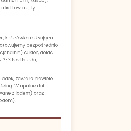
amon, chili, kakao),
i listków mięty.
er, końcówka miksująca
ygotowujemy bezpośrednio
cjonalnie) cukier, dolać
2-3 kostki lodu,
łądek, zawiera niewiele
ofeiną. W upalne dni
wane z lodem) oraz
lodem).