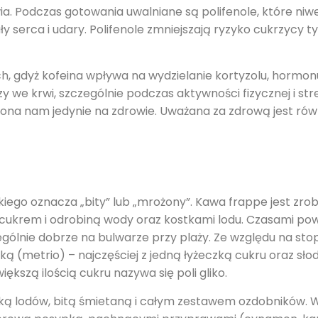
ia. Podczas gotowania uwalniane są polifenole, które niwe
 serca i udary. Polifenole zmniejszają ryzyko cukrzycy ty
h, gdyż kofeina wpływa na wydzielanie kortyzolu, hormo
 we krwi, szczególnie podczas aktywności fizycznej i stre
e ona nam jedynie na zdrowie. Uważana za zdrową jest ró
kiego oznacza „bity” lub „mrożony”. Kawa frappe jest zrob
, cukrem i odrobiną wody oraz kostkami lodu. Czasami po
gólnie dobrze na bulwarze przy plaży. Ze względu na stop
ką (metrio) – najczęściej z jedną łyżeczką cukru oraz sł
kszą ilością cukru nazywa się poli gliko.
ą lodów, bitą śmietaną i całym zestawem ozdobników. 