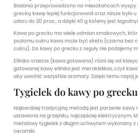
Badania przeprowadzono na mieszkańcach wyspy Ikari
grecką kawę lepiej funkcjonowali oraz niższe było u 
udaru do 20 proc., a dzięki 40 g kofeiny jest łag
Kawa po grecku ma wiele odmian smakowych, które 
poziomu cukru kawa może być sketo (czarna bez cuk
cukru). Do kawy po grecku z reguły nie podajemy m
Elliniko vrastos (kawa gotowana) różni się od klas
gotowanej kawy elliniko jest meraklidikos, czyli 
aby uwolnić wszystkie aromaty. Dzięki temu napój jes
Tygielek do kawy po grecku
Najbardziej tradycyjną metodą jest parzenie kawy n
ustawiona na grzejniku, najczęściej elektrycznym, kt
metalowy tygielek z długim uchwytem wykonany z mi
ceramiki.