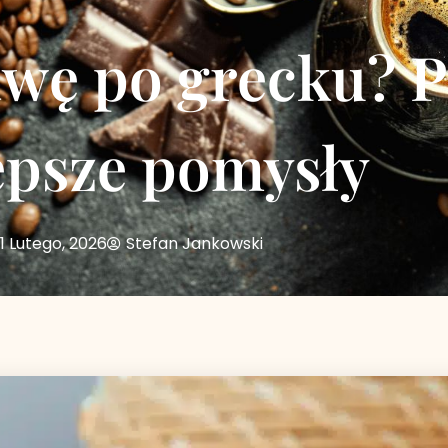
awę po grecku? 
epsze pomysły
1 Lutego, 2026
Stefan Jankowski