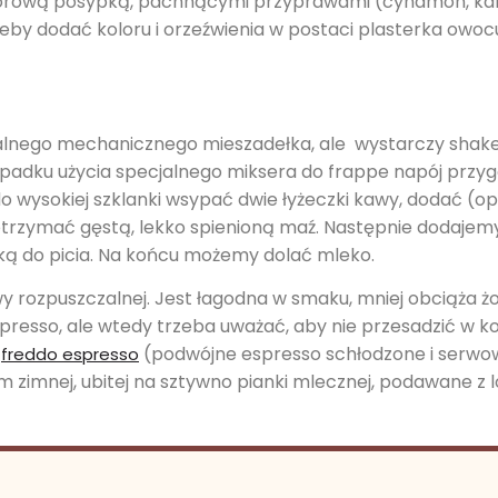
orową posypką, pachnącymi przyprawami (cynamon, kard
eby dodać koloru i orzeźwienia w postaci plasterka owocu 
jalnego mechanicznego mieszadełka, ale wystarczy shak
rzypadku użycia specjalnego miksera do frappe napój prz
do wysokiej szklanki wsypać dwie łyżeczki kawy, dodać (op
 otrzymać gęstą, lekko spienioną maź. Następnie dodajemy 
ką do picia. Na końcu możemy dolać mleko.
 rozpuszczalnej. Jest łagodna w smaku, mniej obciąża żo
spresso, ale wtedy trzeba uważać, aby nie przesadzić w k
e
(podwójne espresso schłodzone i serwo
freddo espresso
zimnej, ubitej na sztywno pianki mlecznej, podawane z 