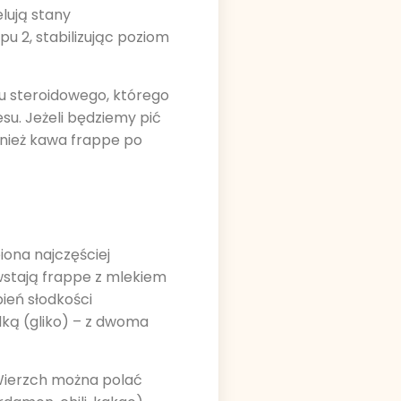
lują stany
pu 2, stabilizując poziom
nu steroidowego, którego
su. Jeżeli będziemy pić
wnież kawa frappe po
iona najczęściej
wstają frappe z mlekiem
ień słodkości
odką (gliko) – z dwoma
Wierzch można polać