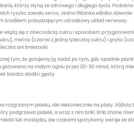
a, którzy słyną ze zdrowego i długiego życia. Podobno ci,
nich ryzyko zawału serca. Jedna filiżanka elliniko dzienn
odnym środkiem pobudzającym ośrodkowy układ nerwowy.
wiążą się z obecnością cukru i sposobem przygotowania
ru), metrio (czarna z jedną łyżeczką cukru) i gryko (c
leczka ani śmietanki.
ycznej tym, że gotujemy ją nadal po tym, gdy opadnie pian
kawa gotowana na małym ogniu przez 20-30 minut, którą mi
t bardzo słodki i gęsty.
a rozgrzanym piasku, ale niekoniecznie na plaży. Χόβολη 
óry podgrzewa piasek, a wraz z nim briki. Briki znane równ
edzi lub mosiądzu, ale czasami spotykamy wersje ze sta