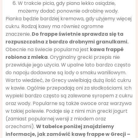
W trakcie picia, gdy piana lekko osiądzie,
możemy dodać ponownie odrobinę wody.
Pianka będzie bardziej kremowa, gdy użyjemy więcej
cukru. Rodzaj kawy ma również ogromne
znaczenie.
Do frappe świetnie sprawdza się ta
rozpuszczalna z bardzo drobnymi granulkami.
Obecnie na świecie popularna jest
kawa frappé
robiona z mleka
. Oryginalny grecki przepis nie
przewiduje jego użycia. W upalne lato bardzo często
do napoju dodawane są lody o smaku waniliowym.
Warto wiedzieć, że Grecy uwielbiają dużą ilość cukru
w kawie. Ogólnie przepadają oni za słodkościami. Ich
wypieki bardzo często są zalewane syropem z cukru
oraz wody. Popularne są także owoce oraz warzywa
w takiej polewie. Podaje się z nimi m.in grecki jogurt
(zamiast popularnej wersji z miodem oraz
orzechami).
W tabelce poniżej znajdziemy
informacje, jak zamówić kawę frappe w Grecji –