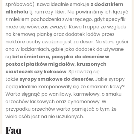
spróbować). Kawa idealnie smakuje
z dodatkiem
alkoholu
tj. rum czy likier. Nie powinniśmy ich łączyć
z mlekiem pochodzenia zwierzęcego, gdyż specyfik
może się wówczas zważyć. Kawa frappe ze względu
na kremową piankę oraz dodatek lodów przez
niektóre osoby uważana jest za deser. Na stałe gości
ona w lodziarniach, gdzie jako dodatek do używane
są
bita śmietana, posypka do deserów w
postaci płatków migdałów, kruszonych
ciasteczek czy kokosów
. Sprawdzą się
także
syropy smakowe do deserów
. Jakie syropy
będą idealnie komponowały się ze smakiem kawy?
Warto sięgnąć po waniliowy, karmelowy, o smaku
orzechów laskowych oraz cynamonowy. W
przypadku orzechów warto pamiętać o tym, że
wiele osób jest na nie uczulonych.
Faq