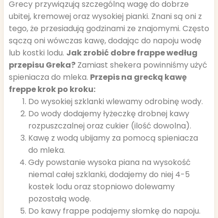
Grecy przywiązują szczególną wagę do dobrze
ubitej, kremowej oraz wysokiej pianki. Znani są oni z
tego, że przesiadują godzinami ze znajomymi. Często
sączą oni wówczas kawę, dodając do napoju wodę
lub kostki lodu.
Jak zrobić dobre frappe według
przepisu Greka?
Zamiast shekera powinniśmy użyć
spieniacza do mleka.
Przepis na grecką kawę
freppe krok po kroku:
Do wysokiej szklanki wlewamy odrobinę wody.
Do wody dodajemy łyżeczkę drobnej kawy
rozpuszczalnej oraz cukier (ilość dowolna).
Kawę z wodą ubijamy za pomocą spieniacza
do mleka.
Gdy powstanie wysoka piana na wysokość
niemal całej szklanki, dodajemy do niej 4-5
kostek lodu oraz stopniowo dolewamy
pozostałą wodę.
Do kawy frappe podajemy słomkę do napoju.