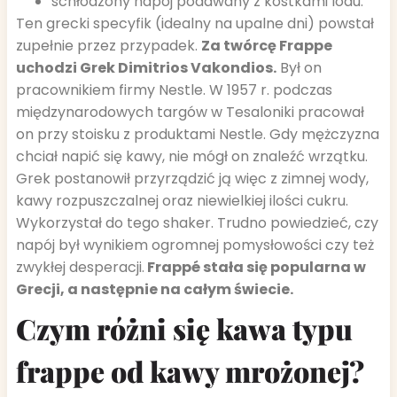
schłodzony napój podawany z kostkami lodu.
Ten grecki specyfik (idealny na upalne dni) powstał
zupełnie przez przypadek.
Za twórcę Frappe
uchodzi Grek Dimitrios Vakondios.
Był on
pracownikiem firmy Nestle. W 1957 r. podczas
międzynarodowych targów w Tesaloniki pracował
on przy stoisku z produktami Nestle. Gdy mężczyzna
chciał napić się kawy, nie mógł on znaleźć wrzątku.
Grek postanowił przyrządzić ją więc z zimnej wody,
kawy rozpuszczalnej oraz niewielkiej ilości cukru.
Wykorzystał do tego shaker. Trudno powiedzieć, czy
napój był wynikiem ogromnej pomysłowości czy też
zwykłej desperacji.
Frappé stała się popularna w
Grecji, a następnie na całym świecie.
Czym różni się kawa typu
frappe od kawy mrożonej?