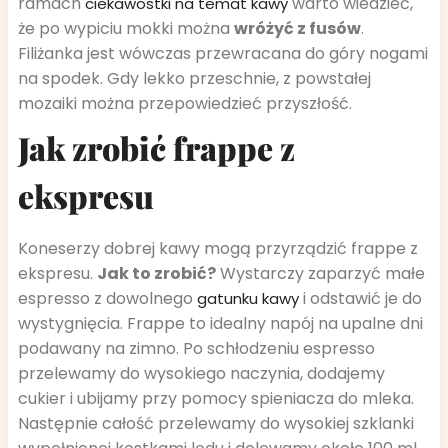
ramach
warto wiedzieć,
ciekawostki na temat kawy
że po wypiciu mokki można
wróżyć z fusów
.
Filiżanka jest wówczas przewracana do góry nogami
na spodek. Gdy lekko przeschnie, z powstałej
mozaiki można przepowiedzieć przyszłość.
Jak zrobić frappe z
ekspresu
Koneserzy dobrej kawy mogą przyrządzić frappe z
ekspresu.
Jak to zrobić?
Wystarczy zaparzyć małe
espresso z dowolnego
i odstawić je do
gatunku kawy
wystygnięcia. Frappe to idealny napój na upalne dni
podawany na zimno. Po schłodzeniu espresso
przelewamy do wysokiego naczynia, dodajemy
cukier i ubijamy przy pomocy spieniacza do mleka.
Następnie całość przelewamy do wysokiej szklanki