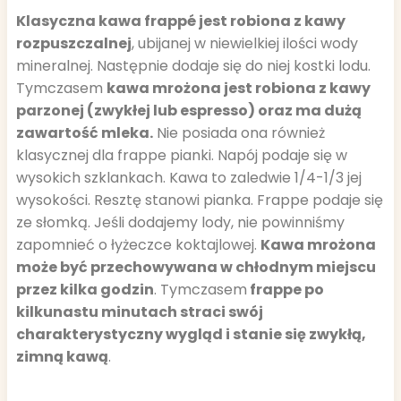
Klasyczna kawa frappé jest robiona z kawy
rozpuszczalnej
, ubijanej w niewielkiej ilości wody
mineralnej. Następnie dodaje się do niej kostki lodu.
Tymczasem
kawa mrożona jest robiona z kawy
parzonej (zwykłej lub espresso) oraz ma dużą
zawartość mleka.
Nie posiada ona również
klasycznej dla frappe pianki. Napój podaje się w
wysokich szklankach. Kawa to zaledwie 1/4-1/3 jej
wysokości. Resztę stanowi pianka. Frappe podaje się
ze słomką. Jeśli dodajemy lody, nie powinniśmy
zapomnieć o łyżeczce koktajlowej.
Kawa mrożona
może być przechowywana w chłodnym miejscu
przez kilka godzin
. Tymczasem
frappe po
kilkunastu minutach straci swój
charakterystyczny wygląd i stanie się zwykłą,
zimną kawą
.