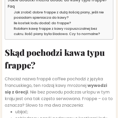
Jakie dodatki można dodać do kawy typu frappe?
Faq
Jak zrobić dobre frappe z dużą ilością piany, jeśli nie
posiadam spieniacza do kawy?
Ile kostek lodu dodać do frappe?
Robiłam kawę frappe z kawy rozpuszczalnej bez
cukru. Ilość piany była śladowa. Czy to normalne?
Skąd pochodzi kawa typu
frappe?
Chociaż nazwa frappé coffee pochodzi z języka
francuskiego, ten rodzaj kawy mrożonej
wywodzi
się z Grecji
. Nie bez powodu podczas urlopu w tym
kraju jest ona tak często serwowana. Frappe – co to
oznacza? Słowo to ma dwa znaczenia:
ubijać;