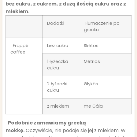
bez cukru, z cukrem, z dużą ilością cukru oraz z
mlekiem.
Dodatki
Tłumaczenie po
grecku
Frappé
bez cukru
Skétos
coffee
1 łyżeczka
Métrios
cukru
2 łyżeczki
Glykós
cukru
z mlekiem
me Gála
Podobnie zamawiamy grecką
mokkę.
Oczywiście, nie podaje się jej z mlekiem. W