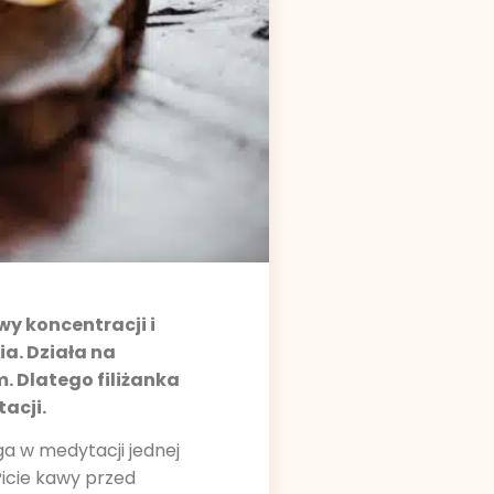
y koncentracji i
a. Działa na
. Dlatego filiżanka
acji.
a w medytacji jednej
Picie kawy przed