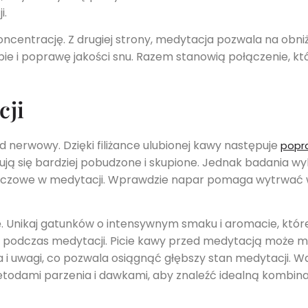
i.
oncentrację. Z drugiej strony, medytacja pozwala na obni
bie i poprawę jakości snu. Razem stanowią połączenie, k
cji
d nerwowy. Dzięki filiżance ulubionej kawy następuje
popr
ują się bardziej pobudzone i skupione. Jednak badania w
kluczowe w medytacji. Wprawdzie napar pomaga wytrwa
einę. Unikaj gatunków o intensywnym smaku i aromacie, kt
 podczas medytacji. Picie kawy przed medytacją może 
a i uwagi, co pozwala osiągnąć głębszy stan medytacji. W
dami parzenia i dawkami, aby znaleźć idealną kombinacj