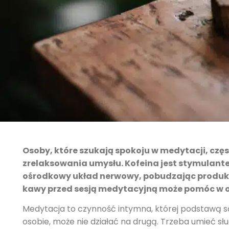
Osoby, które szukają spokoju w medytacji, czę
zrelaksowania umysłu. Kofeina jest stymulante
ośrodkowy układ nerwowy, pobudzając produkcj
kawy przed sesją medytacyjną może pomóc w oż
Medytacja to czynność intymna, której podstawą są
osobie, może nie działać na drugą. Trzeba umieć sł