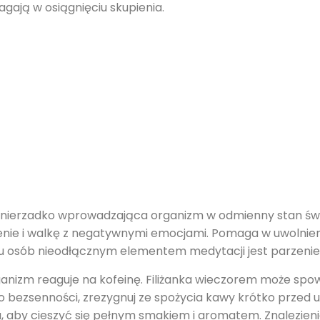
ają w osiągnięciu skupienia.
, nierzadko wprowadzająca organizm w odmienny stan świ
nie i walkę z negatywnymi emocjami. Pomaga w uwolnien
ielu osób nieodłącznym elementem medytacji jest parzenie 
anizm reaguje na kofeinę. Filiżanka wieczorem może sp
do bezsenności, zrezygnuj ze spożycia kawy krótko przed u
na, aby cieszyć się pełnym smakiem i aromatem. Znalezien