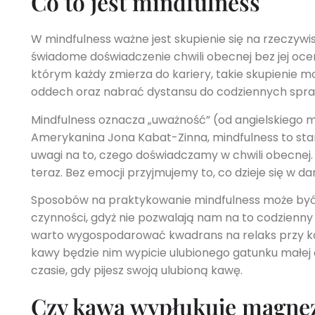
Co to jest mindfulness
W mindfulness ważne jest skupienie się na rzeczywis
świadome doświadczenie chwili obecnej bez jej oce
którym każdy zmierza do kariery, takie skupienie 
oddech oraz nabrać dystansu do codziennych spra
Mindfulness oznacza „uważność” (od angielskiego mi
Amerykanina Jona Kabat-Zinna, mindfulness to sta
uwagi na to, czego doświadczamy w chwili obecnej. 
teraz. Bez emocji przyjmujemy to, co dzieje się w
Sposobów na praktykowanie mindfulness może być b
czynności, gdyż nie pozwalają nam na to codzienny 
warto wygospodarować kwadrans na relaks przy kaw
kawy będzie nim wypicie ulubionego gatunku małej 
czasie, gdy pijesz swoją ulubioną kawę.
Czy kawa wypłukuje magne