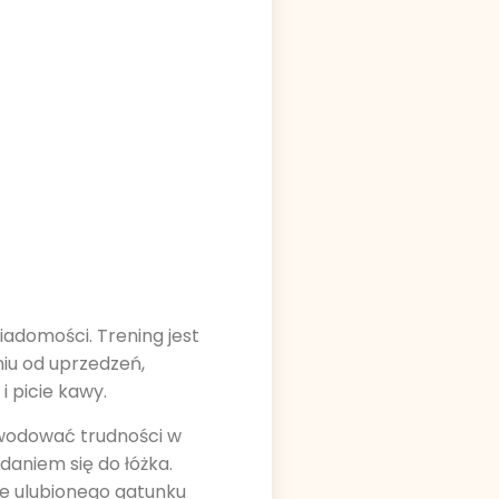
adomości. Trening jest
iu od uprzedzeń,
i picie kawy.
owodować trudności w
daniem się do łóżka.
ie ulubionego gatunku