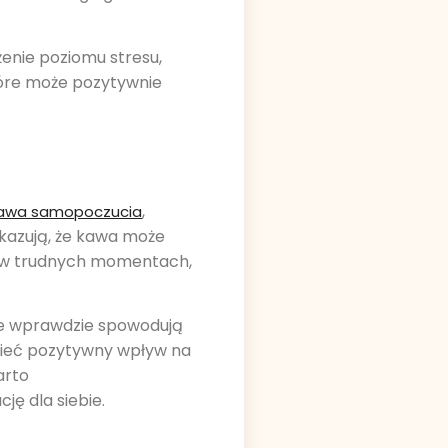
żenie poziomu stresu,
tóre może pozytywnie
,
awa samopoczucia
ykazują, że kawa może
ć w trudnych momentach,
óre wprawdzie spowodują
mieć pozytywny wpływ na
arto
ę dla siebie.