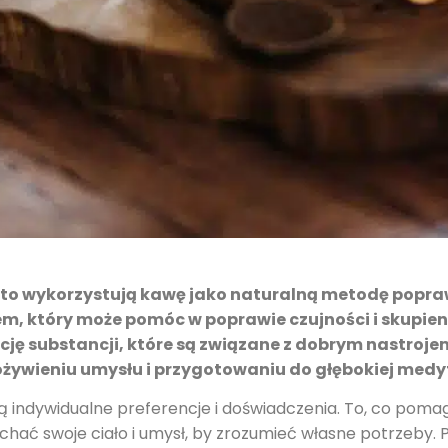
sto wykorzystują kawę jako naturalną metodę popraw
m, który może pomóc w poprawie czujności i skupieni
ę substancji, które są związane z dobrym nastrojem
ywieniu umysłu i przygotowaniu do głębokiej medyt
 indywidualne preferencje i doświadczenia. To, co pomag
uchać swoje ciało i umysł, by zrozumieć własne potrzeby. 