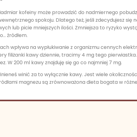
Nadmiar kofeiny może prowadzić do nadmiernego pobudz
ewnętrznego spokoju. Dlatego też, jeśli zdecydujesz się 
ych lub picie mniejszych ilości. Zmniejsza to ryzyko wyst
go… źródłem.
ach wpływa na wypłukiwanie z organizmu cennych elektrol
ry filiżanki kawy dziennie, tracimy 4 mg tego pierwiastka
nez. W 200 ml kawy znajduję się go co najmniej 7 mg.
winieneś winić za to wyłącznie kawy. Jest wiele okolicznoś
ródłami magnezu są zrównoważona dieta bogata w różne 