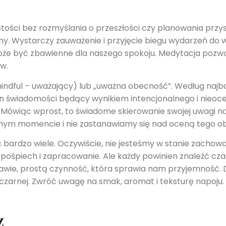
tości bez rozmyślania o przeszłości czy planowania przys
ny. Wystarczy zauważenie i przyjęcie biegu wydarzeń do 
może być zbawienne dla naszego spokoju. Medytacja pozwo
w.
ndful – uważający) lub „uważna obecność”. Według najbard
n świadomości będący wynikiem intencjonalnego i nieoc
Mówiąc wprost, to świadome skierowanie swojej uwagi na t
 danym momencie i nie zastanawiamy się nad oceną tego o
ardzo wiele. Oczywiście, nie jesteśmy w stanie zachowa
pośpiech i zapracowanie. Ale każdy powinien znaleźć czas
ie, prostą czynność, która sprawia nam przyjemność. D
czarnej. Zwróć uwagę na smak, aromat i teksturę napoju.
z