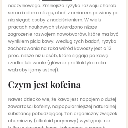
naczyniowego. Zmniejsza ryzyko rozwoju chorób
serca i udaru mózgu, choć z umiarem powinny po
nią sięgać osoby z nadciśnieniem. W wielu
pracach naukowych stwierdzono niższe
zagrożenie rozwojem nowotworów, które ma być
wynikiem picia kawy. Według tych badań, ryzyko
zachorowania na raka wśród kawoszy jest o 13
proc. niższe niż u osób, które sięgają po kawę
rzadko lub wcale (głównie profilaktyka raka
wątroby i jamy ustnej).
Czym jest kofeina
Nawet dziecko wie, że kawa jest napojem o dużej
zawartości kofeiny, najpopularniejszej naturalnej
substancji pobudzającej. Ten organiczny związek
chemiczny (alkaloid purynowy) występuje nie
tylko w ziarnach kawy, kakaowca, owocach