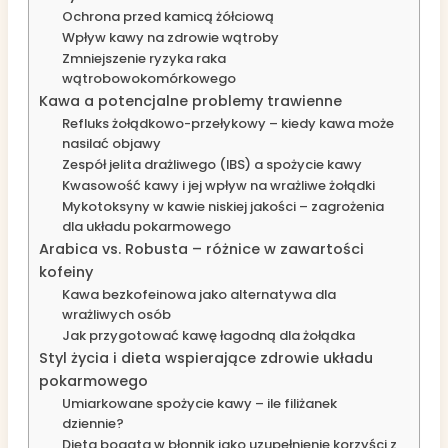
Ochrona przed kamicą żółciową
Wpływ kawy na zdrowie wątroby
Zmniejszenie ryzyka raka
wątrobowokomórkowego
Kawa a potencjalne problemy trawienne
Refluks żołądkowo-przełykowy – kiedy kawa może
nasilać objawy
Zespół jelita drażliwego (IBS) a spożycie kawy
Kwasowość kawy i jej wpływ na wrażliwe żołądki
Mykotoksyny w kawie niskiej jakości – zagrożenia
dla układu pokarmowego
Arabica vs. Robusta – różnice w zawartości
kofeiny
Kawa bezkofeinowa jako alternatywa dla
wrażliwych osób
Jak przygotować kawę łagodną dla żołądka
Styl życia i dieta wspierające zdrowie układu
pokarmowego
Umiarkowane spożycie kawy – ile filiżanek
dziennie?
Dieta bogata w błonnik jako uzupełnienie korzyści z