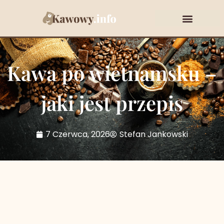
Rodzaje i gatunki kawy
Kawa po wietnamsku –
jaki jest przepis
7 Czerwca, 2026
Stefan Jankowski