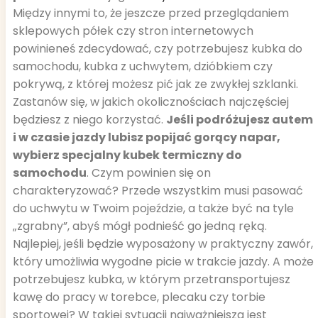
Między innymi to, że jeszcze przed przeglądaniem
sklepowych półek czy stron internetowych
powinieneś zdecydować, czy potrzebujesz kubka do
samochodu, kubka z uchwytem, dzióbkiem czy
pokrywą, z której możesz pić jak ze zwykłej szklanki.
Zastanów się, w jakich okolicznościach najczęściej
będziesz z niego korzystać.
Jeśli podróżujesz autem
i w czasie jazdy lubisz popijać gorący napar,
wybierz specjalny kubek termiczny do
samochodu
. Czym powinien się on
charakteryzować? Przede wszystkim musi pasować
do uchwytu w Twoim pojeździe, a także być na tyle
„zgrabny”, abyś mógł podnieść go jedną ręką.
Najlepiej, jeśli będzie wyposażony w praktyczny zawór,
który umożliwia wygodne picie w trakcie jazdy. A może
potrzebujesz kubka, w którym przetransportujesz
kawę do pracy w torebce, plecaku czy torbie
sportowej? W takiej sytuacji najważniejsza jest