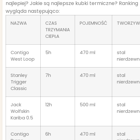
najlepiej? Jakie są najlepsze kubki termiczne? Ranking
wygląda następująco:
NAZWA
CZAS
POJEMNOŚĆ
TWORZY
TRZYMANIA
CIEPŁA
Contigo
5h
470 ml
stal
West Loop
nierdzew
Stanley
7h
470 ml
stal
Trigger
nierdzew
Classic
Jack
12h
500 ml
stal
Wolfskin
nierdzew
Kariba 0.5
Contigo
6h
470 ml
stal