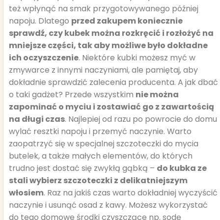
też wpłynąć na smak przygotowywanego później
napoju. Dlatego
przed zakupem koniecznie
sprawdź, czy kubek można rozkręcić i rozłożyć na
mniejsze części, tak aby możliwe było dokładne
ich oczyszczenie
. Niektóre kubki możesz myć w
zmywarce z innymi naczyniami, ale pamiętaj, aby
dokładnie sprawdzić zalecenia producenta. A jak dbać
o taki gadżet? Przede wszystkim
nie można
zapominać o myciu i zostawiać go z zawartością
na długi czas
. Najlepiej od razu po powrocie do domu
wylać resztki napoju i przemyć naczynie. Warto
zaopatrzyć się w specjalnej szczoteczki do mycia
butelek, a także małych elementów, do których
trudno jest dostać się zwykłą gąbką –
do kubka ze
stali wybierz szczoteczki z delikatniejszym
włosiem
. Raz na jakiś czas warto dokładniej wyczyścić
naczynie i usunąć osad z kawy. Możesz wykorzystać
do tego domowe środki czyszczące np. sodę