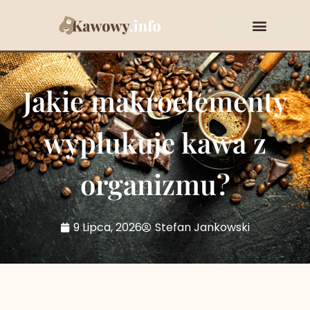
Rodzaje i gatunki kawy
Jakie makroelementy
wypłukuje kawa z
organizmu?
9 Lipca, 2026
Stefan Jankowski