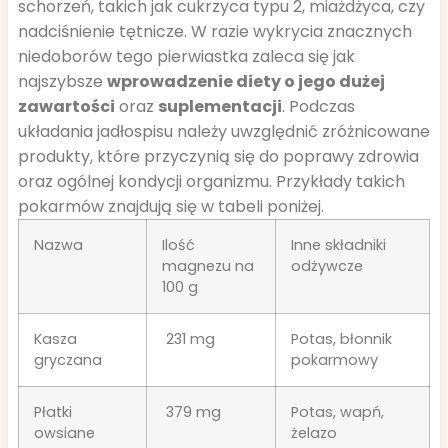
schorzeń, takich jak cukrzyca typu 2, miażdżyca, czy
nadciśnienie tętnicze. W razie wykrycia znacznych
niedoborów tego pierwiastka zaleca się jak
najszybsze
wprowadzenie diety o jego dużej
zawartości
oraz
suplementacji
. Podczas
układania jadłospisu należy uwzględnić zróżnicowane
produkty, które przyczynią się do poprawy zdrowia
oraz ogólnej kondycji organizmu. Przykłady takich
pokarmów znajdują się w tabeli poniżej.
Nazwa
Ilość
Inne składniki
magnezu na
odżywcze
100 g
Kasza
231 mg
Potas, błonnik
gryczana
pokarmowy
Płatki
379 mg
Potas, wapń,
owsiane
żelazo