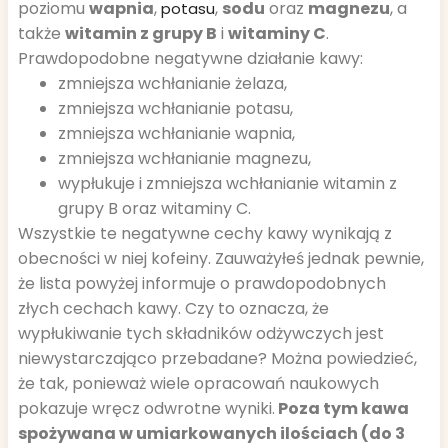
poziomu
wapnia
,
,
sodu
oraz
magnezu
, a
potasu
także
witamin z grupy B
i
witaminy C
.
Prawdopodobne negatywne działanie kawy:
zmniejsza wchłanianie żelaza,
zmniejsza wchłanianie potasu,
zmniejsza wchłanianie wapnia,
zmniejsza wchłanianie magnezu,
wypłukuje i zmniejsza wchłanianie witamin z
grupy B oraz witaminy C.
Wszystkie te negatywne cechy kawy wynikają z
obecności w niej kofeiny. Zauważyłeś jednak pewnie,
że lista powyżej informuje o prawdopodobnych
złych cechach kawy. Czy to oznacza, że
wypłukiwanie tych składników odżywczych jest
niewystarczająco przebadane? Można powiedzieć,
że tak, ponieważ wiele opracowań naukowych
pokazuje wręcz odwrotne wyniki.
Poza tym kawa
spożywana w umiarkowanych ilościach (do 3