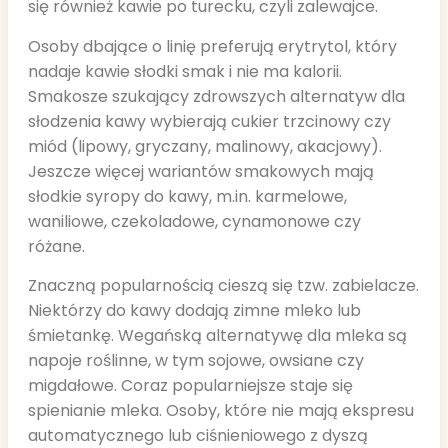
się również kawie po turecku, czyli zalewajce.
Osoby dbające o linię preferują erytrytol, który
nadaje kawie słodki smak i nie ma kalorii.
Smakosze szukający zdrowszych alternatyw dla
słodzenia kawy wybierają cukier trzcinowy czy
miód (lipowy, gryczany, malinowy, akacjowy).
Jeszcze więcej wariantów smakowych mają
słodkie syropy do kawy, m.in. karmelowe,
waniliowe, czekoladowe, cynamonowe czy
różane.
Znaczną popularnością cieszą się tzw. zabielacze.
Niektórzy do kawy dodają zimne mleko lub
śmietankę. Wegańską alternatywę dla mleka są
napoje roślinne, w tym sojowe, owsiane czy
migdałowe. Coraz popularniejsze staje się
spienianie mleka. Osoby, które nie mają ekspresu
automatycznego lub ciśnieniowego z dyszą