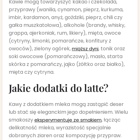
Kawie mogą towarzyszyć kakao i czekolada,
przyprawy (wanilia, cynamon, pieprz, kurkuma,
imbir, kardamon, anyż, goździki, pieprz, chili czy
gałka muszkatołowa), alkohole (brandy, whisky,
grappa, ajerkoniak, rum, likiery), mięta, owoce
(cytryny, limonki, pomarańcze, konfitury z
owoców), zielony ogórek,
, tonik oraz
miąższ dyni
soki owocowe (pomarańczowy), masło, starta
skórka z pomarańczy, jajko (żółtko oraz białko),
mięta czy cytryna.
Jakie dodatki do latte?
Kawy z dodatkiem mleka mogą zastąpić deser
lub stać się eleganckim jego dopełnieniem. Wielu
smakoszy
, łącząc
eksperymentuje ze smakiem
delikatność mleka, wyrazistość specjalnie
dobranych ziaren oraz kompozycję przypraw.