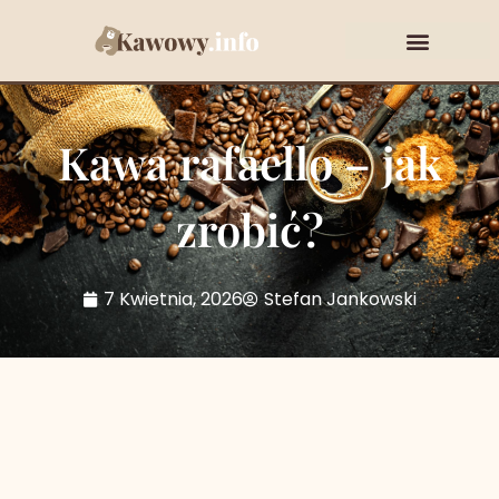
Rodzaje i gatunki kawy
Kawa rafaello – jak
zrobić?
7 Kwietnia, 2026
Stefan Jankowski