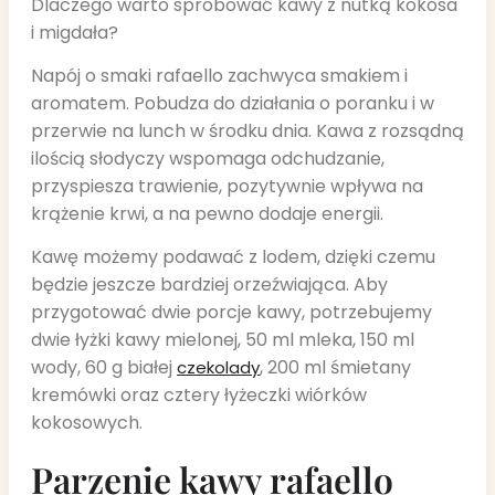
Dlaczego warto spróbować kawy z nutką kokosa
i migdała?
Napój o smaki rafaello zachwyca smakiem i
aromatem. Pobudza do działania o poranku i w
przerwie na lunch w środku dnia. Kawa z rozsądną
ilością słodyczy wspomaga odchudzanie,
przyspiesza trawienie, pozytywnie wpływa na
krążenie krwi, a na pewno dodaje energii.
Kawę możemy podawać z lodem, dzięki czemu
będzie jeszcze bardziej orzeźwiająca. Aby
przygotować dwie porcje kawy, potrzebujemy
dwie łyżki kawy mielonej, 50 ml mleka, 150 ml
wody, 60 g białej
, 200 ml śmietany
czekolady
kremówki oraz cztery łyżeczki wiórków
kokosowych.
Parzenie kawy rafaello