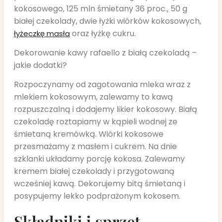
kokosowego, 125 mln śmietany 36 proc., 50 g
białej czekolady, dwie łyżki wiórków kokosowych,
oraz łyżkę cukru.
łyżeczkę masła
Dekorowanie kawy rafaello z białą czekoladą –
jakie dodatki?
Rozpoczynamy od zagotowania mleka wraz z
mlekiem kokosowym, zalewamy to kawą
rozpuszczalną i dodajemy likier kokosowy. Białą
czekoladę roztapiamy w kąpieli wodnej ze
śmietaną kremówką. Wiórki kokosowe
przesmażamy z masłem i cukrem. Na dnie
szklanki układamy porcję kokosa. Zalewamy
kremem białej czekolady i przygotowaną
wcześniej kawą. Dekorujemy bitą śmietaną i
posypujemy lekko podprażonym kokosem.
Składniki i sprzęt