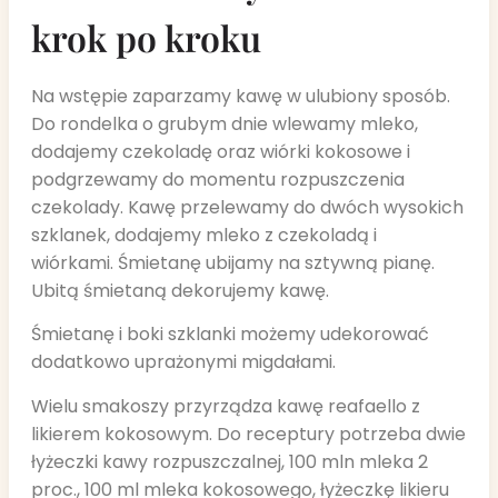
krok po kroku
Na wstępie zaparzamy kawę w ulubiony sposób.
Do rondelka o grubym dnie wlewamy mleko,
dodajemy czekoladę oraz wiórki kokosowe i
podgrzewamy do momentu rozpuszczenia
czekolady. Kawę przelewamy do dwóch wysokich
szklanek, dodajemy mleko z czekoladą i
wiórkami. Śmietanę ubijamy na sztywną pianę.
Ubitą śmietaną dekorujemy kawę.
Śmietanę i boki szklanki możemy udekorować
dodatkowo uprażonymi migdałami.
Wielu smakoszy przyrządza kawę reafaello z
likierem kokosowym. Do receptury potrzeba dwie
łyżeczki kawy rozpuszczalnej, 100 mln mleka 2
proc., 100 ml mleka kokosowego, łyżeczkę likieru