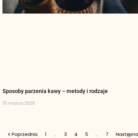
Sposoby parzenia kawy – metody i rodzaje
15 marca 2026
…
4
…
Poprzednia
1
3
5
7
Następn